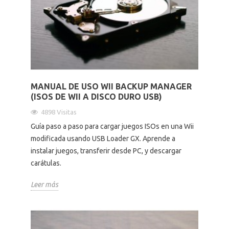
Altavoces Gaming
Componentes y periféricos
Accesorios PC
Android tv
Gaming Auriculares y micrófonos
Software/licencias
Televisores
Accesorios TV
Alfombrillas gaming
Cables y adaptadores informática
Proyectores
MANUAL DE USO WII BACKUP MANAGER
(ISOS DE WII A DISCO DURO USB)
Sillones gaming
Patinetes eléctricos
4898 Visitas
Guía paso a paso para cargar juegos ISOs en una Wii
Domótica
modificada usando USB Loader GX. Aprende a
instalar juegos, transferir desde PC, y descargar
carátulas.
Hogar
Leer más