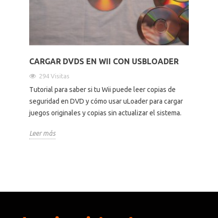
Altavoces Gaming
Componentes y periféricos
Accesorios PC
Android tv
Gaming Auriculares y micrófonos
Software/licencias
Televisores
Accesorios TV
CARGAR DVDS EN WII CON USBLOADER
294 Visitas
Alfombrillas gaming
Cables y adaptadores informática
Proyectores
Tutorial para saber si tu Wii puede leer copias de
seguridad en DVD y cómo usar uLoader para cargar
Sillones gaming
Patinetes eléctricos
juegos originales y copias sin actualizar el sistema.
Domótica
Leer más
Hogar