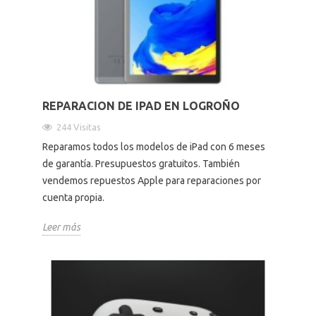
Altavoces Gaming
Componentes y periféricos
Accesorios PC
Android tv
Gaming Auriculares y micrófonos
Software/licencias
Televisores
Accesorios TV
REPARACION DE IPAD EN LOGROÑO
Alfombrillas gaming
Cables y adaptadores informática
Proyectores
244 Visitas
Reparamos todos los modelos de iPad con 6 meses
Sillones gaming
Patinetes eléctricos
de garantía. Presupuestos gratuitos. También
vendemos repuestos Apple para reparaciones por
Domótica
cuenta propia.
Leer más
Hogar