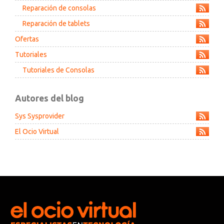
Reparación de consolas
Reparación de tablets
Altavoces Gaming
Componentes y periféricos
Accesorios PC
Android tv
Ofertas
Gaming Auriculares y micrófonos
Software/licencias
Televisores
Accesorios TV
Tutoriales
Tutoriales de Consolas
Alfombrillas gaming
Cables y adaptadores informática
Proyectores
Autores del blog
Sillones gaming
Patinetes eléctricos
Sys Sysprovider
El Ocio Virtual
Domótica
Hogar