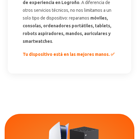
de experiencia en Logroño
. A diferencia de
otros servicios técnicos, no nos limitamos a un
Altavoces Gaming
Componentes y periféricos
Accesorios PC
Android tv
solo tipo de dispositivo: reparamos
móviles,
consolas, ordenadores portátiles, tablets,
Gaming Auriculares y micrófonos
Software/licencias
Televisores
Accesorios TV
robots aspiradores, mandos, auriculares y
smartwatches
.
Alfombrillas gaming
Cables y adaptadores informática
Proyectores
Tu dispositivo está en las mejores manos. ✅
Sillones gaming
Patinetes eléctricos
Domótica
Hogar