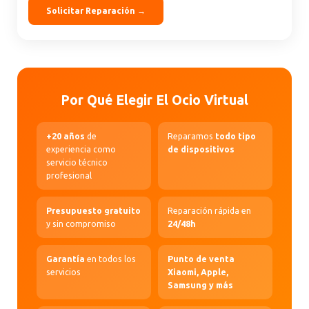
Solicitar Reparación →
Por Qué Elegir El Ocio Virtual
+20 años
de
Reparamos
todo tipo
experiencia como
de dispositivos
servicio técnico
profesional
Presupuesto gratuito
Reparación rápida en
y sin compromiso
24/48h
Garantía
en todos los
Punto de venta
servicios
Xiaomi, Apple,
Samsung y más