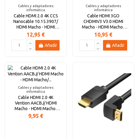
Cables y adaptadores
Cables y adaptadores
informática
informática
Cable HDMI 2.0 4K CCS
Cable HDMI 3GO
Nanocable 10.15.3907/
CHDMIV3 V3.0 HDMI
HDMI Macho - HDMI
Macho - HDMI Macho/
Macho/ 7m/ Negro
1.8m
12,95 €
10,95 €
Añadir
Añadir
Cables y adaptadores
informática
Cable HDMI 2.0 4K
Vention AACBJ/ HDMI
Macho - HDMI Macho/
5m/ Negro
9,95 €