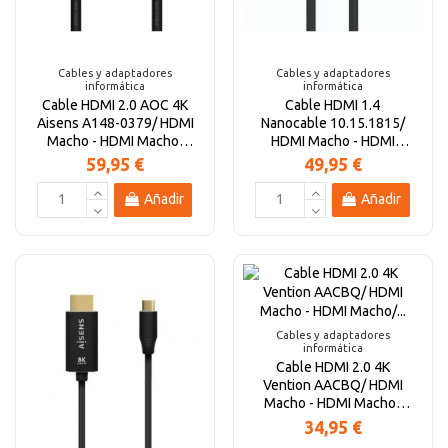
Altavoces Gaming
Componentes y periféricos
Accesorios PC
Android tv
Cables y adaptadores
Cables y adaptadores
informática
informática
Gaming Auriculares y micrófonos
Software/licencias
Televisores
Accesorios TV
Cable HDMI 2.0 AOC 4K
Cable HDMI 1.4
Aisens A148-0379/ HDMI
Nanocable 10.15.1815/
Macho - HDMI Macho/
HDMI Macho - HDMI
Alfombrillas gaming
Cables y adaptadores informática
Proyectores
30m/ Negro
Macho/ 15m/ Negro
59,95 €
49,95 €
Añadir
Añadir
Sillones gaming
Patinetes eléctricos
Domótica
Hogar
Cables y adaptadores
informática
Cable HDMI 2.0 4K
Vention AACBQ/ HDMI
Macho - HDMI Macho/
20m/ Negro
34,95 €