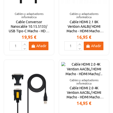
Cables y adaptadores
Cables y adaptadores
informática
informática
Cable Conversor
Cable HDMI 2.1 8K
Nanocable 10.15.5133/
Vention AALBI/ HDMI
USB Tipo-C Macho - HDMI
Macho - HDMI Macho/
Macho/ 3m/ Negro
3m/ Gris y Negro
19,95 €
16,95 €
Añadir
Añadir
Cables y adaptadores
informática
Cable HDMI 2.0 4K
Vention AACBL/ HDMI
Macho - HDMI Macho/
10m/ Negro
14,95 €