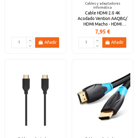
Cables y adaptadores
informática
Cable HDMI 2.0 4K
Acodado Vention AAQBG/
HDMI Macho - HDMI
Macho/ 1.5m/ Negro
7,95 €
Añadir
Añadir