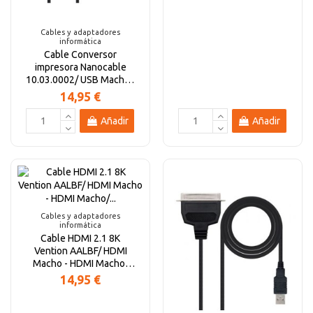
Cables y adaptadores
informática
Cable Conversor
impresora Nanocable
10.03.0002/ USB Macho -
DB9 Macho/ DB25 Macho
14,95 €
Añadir
Añadir
Cables y adaptadores
informática
Cable HDMI 2.1 8K
Vention AALBF/ HDMI
Macho - HDMI Macho/
1m/ Gris y Negro
14,95 €