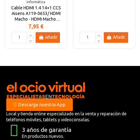
informática
Cable HDMI 1.4 14+1 CCS
Aisens A119-0653/ HDMI
Macho - HDMI Macho/
1.8m/ Negro
7,95 €
Añadir
Añadir
Descarga nuestra App
Local y tienda online especializado en la venta y reparación de
teléfonos móviles, tablets y videoconsolas.
3 años de garantía
En productos nuevos.