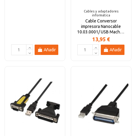
Cables y adaptadores
informática
Cable Conversor
impresora Nanocable
10.03.0001/ USB Macho -
CN36 Macho/ 1.5m/ Negro
13,95 €
Añadir
Añadir