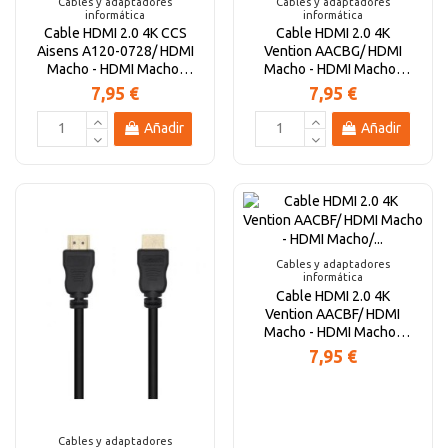
Cables y adaptadores
Cables y adaptadores
informática
informática
Cable HDMI 2.0 4K CCS
Cable HDMI 2.0 4K
Aisens A120-0728/ HDMI
Vention AACBG/ HDMI
Macho - HDMI Macho/
Macho - HDMI Macho/
Hasta 10W/ 2250Mbps/...
1.5m/ Negro
7,95 €
7,95 €
Añadir
Añadir
Cables y adaptadores
informática
Cable HDMI 2.0 4K
Vention AACBF/ HDMI
Macho - HDMI Macho/
1m/ Negro
7,95 €
Cables y adaptadores