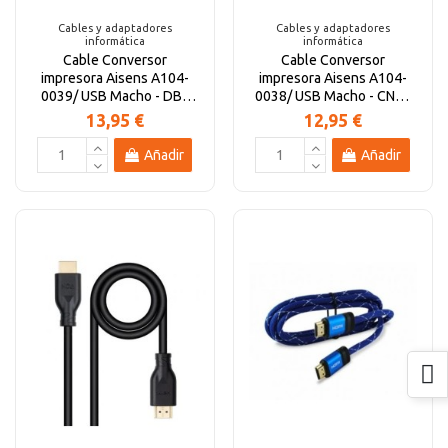
Cables y adaptadores
Cables y adaptadores
informática
informática
Cable Conversor
Cable Conversor
impresora Aisens A104-
impresora Aisens A104-
0039/ USB Macho - DB9
0038/ USB Macho - CN36
Macho/ 1.8m/ Negro
Macho/ Negro
13,95 €
12,95 €
Añadir
Añadir