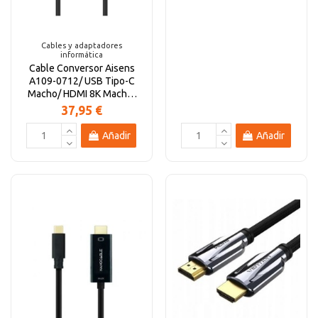
Cables y adaptadores
informática
Cable Conversor Aisens
A109-0712/ USB Tipo-C
Macho/ HDMI 8K Macho/
Hasta 27W/ 6000Mbps/...
37,95 €
Añadir
Añadir