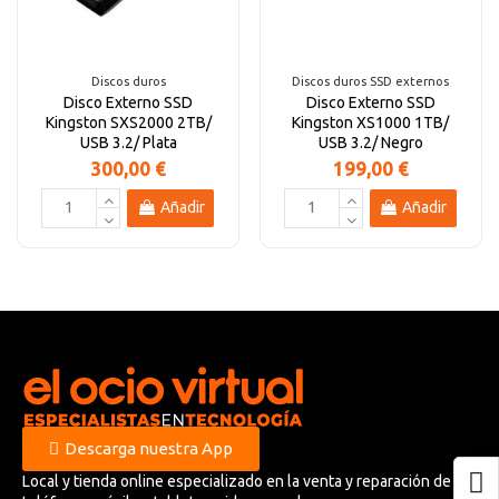
Altavoces Gaming
Componentes y periféricos
Accesorios PC
Android tv
Discos duros
Discos duros SSD externos
Disco Externo SSD
Disco Externo SSD
Gaming Auriculares y micrófonos
Software/licencias
Televisores
Accesorios TV
Kingston SXS2000 2TB/
Kingston XS1000 1TB/
USB 3.2/ Plata
USB 3.2/ Negro
300,00 €
199,00 €
Alfombrillas gaming
Cables y adaptadores informática
Proyectores
Añadir
Añadir
Sillones gaming
Patinetes eléctricos
Domótica
Hogar
Descarga nuestra App
Local y tienda online especializado en la venta y reparación de