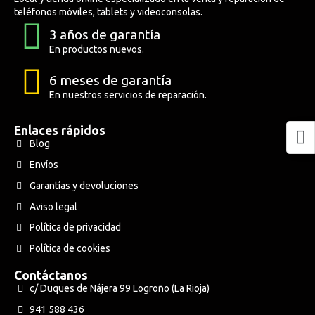
teléfonos móviles, tablets y videoconsolas.
3 años de garantía
Altavoces Gaming
Componentes y periféricos
Accesorios PC
Android tv
En productos nuevos.
Gaming Auriculares y micrófonos
Software/licencias
Televisores
Accesorios TV
6 meses de garantía
En nuestros servicios de reparación.
Alfombrillas gaming
Cables y adaptadores informática
Proyectores
Enlaces rápidos
Blog
Sillones gaming
Patinetes eléctricos
Envíos
Garantías y devoluciones
Domótica
Aviso legal
Hogar
Política de privacidad
Política de cookies
Contáctanos
c/ Duques de Nájera 99 Logroño (La Rioja)
941 588 436