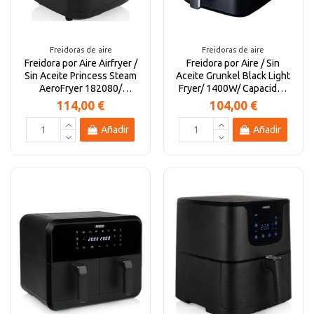
Freidoras de aire
Freidoras de aire
Freidora por Aire Airfryer /
Freidora por Aire / Sin
Sin Aceite Princess Steam
Aceite Grunkel Black Light
AeroFryer 182080/
Fryer/ 1400W/ Capacidad
1700W/...
6L
114,00 €
104,00 €
Añadir
Añadir