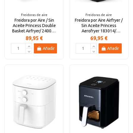
Freidoras de aire
Freidoras de aire
Freidora por Aire / Sin
Freidora por Aire Airfryer /
Aceite Princess Double
Sin Aceite Princess
Basket Airfryer/ 2400W/
Aerofryer 183014/
Capacidad 8L
1700W/ Capacidad 5.2L
89,95 €
69,95 €
Añadir
Añadir