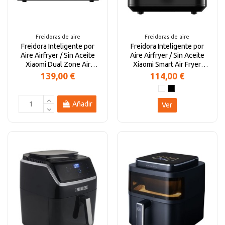
Altavoces Gaming
Componentes y periféricos
Accesorios PC
Android tv
Freidoras de aire
Freidoras de aire
Freidora Inteligente por
Freidora Inteligente por
Gaming Auriculares y micrófonos
Software/licencias
Televisores
Accesorios TV
Aire Airfryer / Sin Aceite
Aire Airfryer / Sin Aceite
Xiaomi Dual Zone Air
Xiaomi Smart Air Fryer
Fryer 10L/...
6.5L/ 1800W/...
139,00 €
114,00 €
Alfombrillas gaming
Cables y adaptadores informática
Proyectores
Añadir
Ver
Sillones gaming
Patinetes eléctricos
Domótica
Hogar