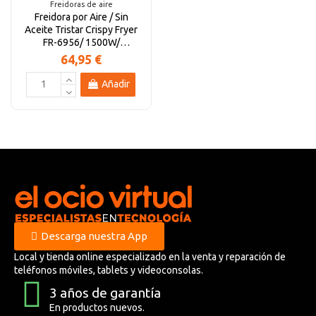
Freidoras de aire
Freidora por Aire / Sin
Aceite Tristar Crispy Fryer
FR-6956/ 1500W/
Capacidad 4.5L
64,95 €
Añadir
Descarga nuestra App
Local y tienda online especializado en la venta y reparación de
teléfonos móviles, tablets y videoconsolas.
3 años de garantía
En productos nuevos.