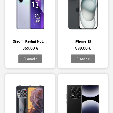
Vista rápida
Vista rápida
Xiaomi Redmi Note 13 Pro+ 5G
iPhone 15
369,00 €
899,00 €
Añadir
Añadir
Fuera de stock