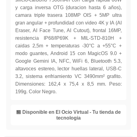
y carga inversa OTG (duracion hasta 6 años),
camara triple trasera 108MP OIS + 5MP ultra
gran angular + profundidad con video 4K y IA (AI
Eraser, AI Face Tune, AI Cutout), frontal 16MP,
resistencia IP68/IP69K + MIL-STD-810H +
caidas 2,5m + temperaturas -30°C a +55°C +
modo guantes, Android 15 con MagicOS 9.0 +
Google Gemini IA, NFC, WiFi 6, Bluetooth 5.3,
altavoces estereo, lector huellas lateral, USB-C
3.2, sistema enfriamiento VC 3490mm² grafito.
Dimensiones: 162,4 x 75,4 x 8,5 mm. Peso:
199g. Color Negro.
🏪 Disponible en El Ocio Virtual - Tu tienda de
tecnologia