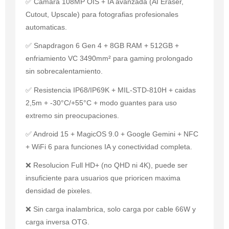
✅ Camara 108MP OIS + IA avanzada (AI Eraser,
Cutout, Upscale) para fotografias profesionales
automaticas.
✅ Snapdragon 6 Gen 4 + 8GB RAM + 512GB +
enfriamiento VC 3490mm² para gaming prolongado
sin sobrecalentamiento.
✅ Resistencia IP68/IP69K + MIL-STD-810H + caidas
2,5m + -30°C/+55°C + modo guantes para uso
extremo sin preocupaciones.
✅ Android 15 + MagicOS 9.0 + Google Gemini + NFC
+ WiFi 6 para funciones IA y conectividad completa.
❌ Resolucion Full HD+ (no QHD ni 4K), puede ser
insuficiente para usuarios que prioricen maxima
densidad de pixeles.
❌ Sin carga inalambrica, solo carga por cable 66W y
carga inversa OTG.