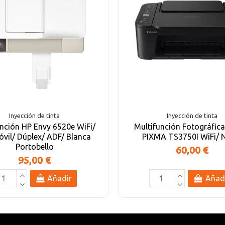
Inyección de tinta
Inyección de tinta
unción HP Envy 6520e WiFi/
Multifunción Fotográfic
óvil/ Dúplex/ ADF/ Blanca
PIXMA TS3750I WiFi/ 
Portobello
60,00 €
95,00 €
Añadir
Añad