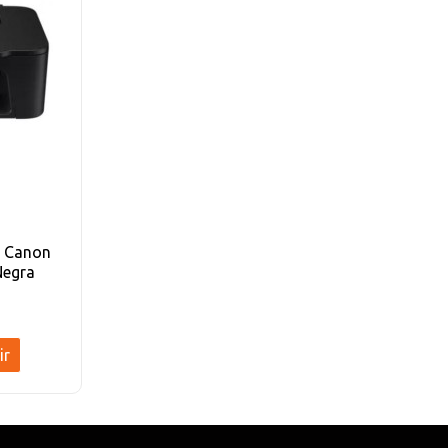
a Canon
Negra
ir