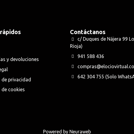
 rápidos
Contáctanos
c/ Duques de Nájera 99 L
Rioja)
941 588 436
as y devoluciones
compras@elociovirtual.c
egal
642 304 755 (Solo Whats
a de privacidad
a de cookies
Powered by Neuraweb