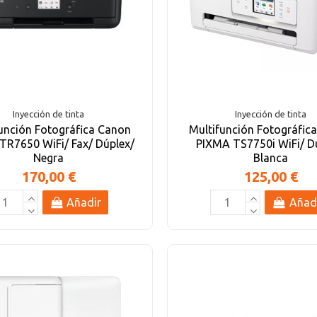
Inyección de tinta
Inyección de tinta
unción Fotográfica Canon
Multifunción Fotográfic
TR7650 WiFi/ Fax/ Dúplex/
PIXMA TS7750i WiFi/ D
Negra
Blanca
170,00 €
125,00 €
Añadir
Añad