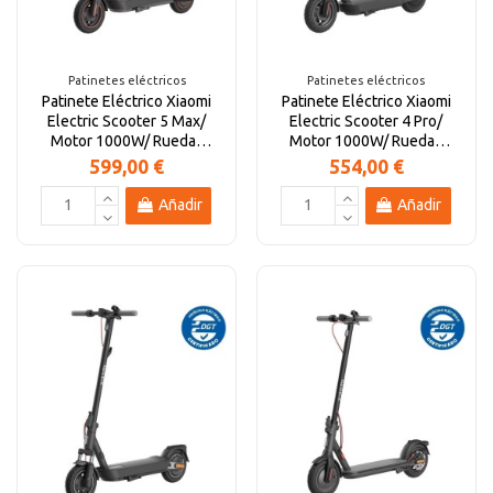
Altavoces Gaming
Componentes y periféricos
Accesorios PC
Android tv
Patinetes eléctricos
Patinetes eléctricos
Patinete Eléctrico Xiaomi
Patinete Eléctrico Xiaomi
Gaming Auriculares y micrófonos
Software/licencias
Televisores
Accesorios TV
Electric Scooter 5 Max/
Electric Scooter 4 Pro/
Motor 1000W/ Ruedas
Motor 1000W/ Ruedas
10"/ 25km/h/...
10"/ 25km/h/...
599,00 €
554,00 €
Alfombrillas gaming
Cables y adaptadores informática
Proyectores
Añadir
Añadir
Sillones gaming
Patinetes eléctricos
Domótica
Hogar