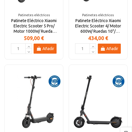
Patinetes eléctricos
Patinetes eléctricos
Patinete Eléctrico Xiaomi
Patinete Eléctrico Xiaomi
Electric Scooter 5 Pro/
Electric Scooter 4/ Motor
Motor 1000W/ Ruedas
600W/ Ruedas 10"/
10"/ 25km/h/...
25km/h/ Autonomía...
509,00 €
434,00 €
Añadir
Añadir