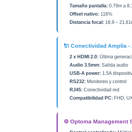
Tamaño pantalla:
0.79m a 8.
Offset nativo:
116%
Distancia focal:
16.9 ~ 21.6
🔌 Conectividad Amplia -
2 x HDMI 2.0:
Última generac
Audio 3.5mm:
Salida audio
USB-A power:
1.5A dispositi
RS232:
Monitoreo y control
RJ45:
Conectividad red
Compatibilidad PC:
FHD, UX
⚙️ Optoma Management S