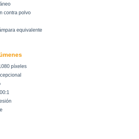
táneo
n contra polvo
ámpara equivalente
 Lúmenes
1080 píxeles
cepcional
o
00:1
esión
e