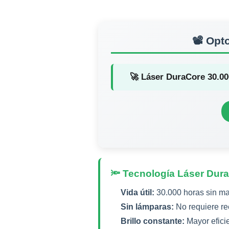
📽️ Op
🚀 Láser DuraCore 30.00
🔦 Tecnología Láser Dura
Vida útil:
30.000 horas sin m
Sin lámparas:
No requiere r
Brillo constante:
Mayor efici