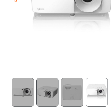
Moviles Rugerizados
Ebooks
Gaming/Kits completos
Impresoras
Amplificadores señal/Routers
Televisores gran pulgada
Altavoces Gaming
Componentes y periféricos
Accesorios PC
Android tv
Gaming Auriculares y micrófonos
Software/licencias
Televisores
Accesorios TV
Alfombrillas gaming
Cables y adaptadores informática
Proyectores
Sillones gaming
Patinetes eléctricos
Domótica
Hogar