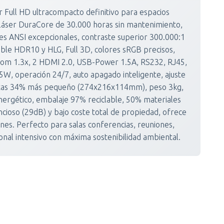
 Full HD ultracompacto definitivo para espacios
 láser DuraCore de 30.000 horas sin mantenimiento,
s ANSI excepcionales, contraste superior 300.000:1
ible HDR10 y HLG, Full 3D, colores sRGB precisos,
zoom 1.3x, 2 HDMI 2.0, USB-Power 1.5A, RS232, RJ45,
W, operación 24/7, auto apagado inteligente, ajuste
actas 34% más pequeño (274x216x114mm), peso 3kg,
ergético, embalaje 97% reciclable, 50% materiales
cioso (29dB) y bajo coste total de propiedad, ofrece
ones. Perfecto para salas conferencias, reuniones,
ional intensivo con máxima sostenibilidad ambiental.