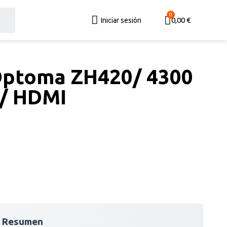
0,00 €
Iniciar sesión
Optoma ZH420/ 4300
D/ HDMI
 Resumen