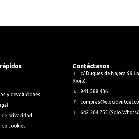
 rápidos
Contáctanos
c/ Duques de Nájera 99 L
Rioja)
941 588 436
as y devoluciones
compras@elociovirtual.c
egal
642 304 755 (Solo Whats
a de privacidad
a de cookies