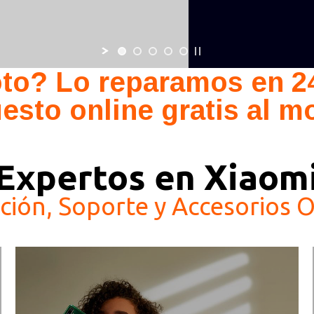
oto? Lo reparamos en 24
sto online gratis al mo
Expertos en Xiaom
ión, Soporte y Accesorios Of