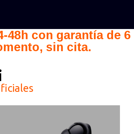
-48h con garantía de 6
mento, sin cita.
i
iciales