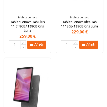
Altavoces Gaming
Componentes y periféricos
Accesorios PC
Android tv
Tablets Lenovo
Tablets Lenovo
Tablet Lenovo Tab Plus
Tablet Lenovo Idea Tab
Gaming Auriculares y micrófonos
Software/licencias
Televisores
Accesorios TV
11.5" 8GB/ 128GB Gris
11" 8GB 128GB Gris Luna
Luna
229,00 €
259,00 €
Alfombrillas gaming
Cables y adaptadores informática
Proyectores
Añadir
Añadir
Sillones gaming
Patinetes eléctricos
Domótica
Hogar