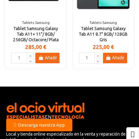
Altavoces Gaming
Componentes y periféricos
Accesorios PC
Android tv
Tablets Samsung
Tablets Samsung
Tablet Samsung Galaxy
Tablet Samsung Galaxy
Gaming Auriculares y micrófonos
Software/licencias
Televisores
Accesorios TV
Tab A11+ 11"/ 8GB/
Tab A11 8.7" 8GB/ 128GB
256GB/ Octacore/ Plata
Gris
285,00 €
225,00 €
Alfombrillas gaming
Cables y adaptadores informática
Proyectores
Añadir
Añadir
Sillones gaming
Patinetes eléctricos
Domótica
Hogar
Descarga nuestra App
Local y tienda online especializado en la venta y reparación de