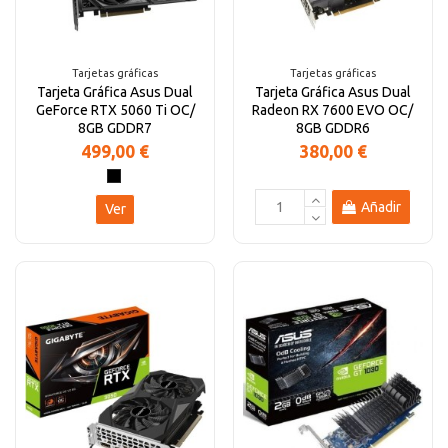
Altavoces Gaming
Componentes y periféricos
Accesorios PC
Android tv
Tarjetas gráficas
Tarjetas gráficas
Tarjeta Gráfica Asus Dual
Tarjeta Gráfica Asus Dual
Gaming Auriculares y micrófonos
Software/licencias
Televisores
Accesorios TV
GeForce RTX 5060 Ti OC/
Radeon RX 7600 EVO OC/
8GB GDDR7
8GB GDDR6
499,00 €
380,00 €
Alfombrillas gaming
Cables y adaptadores informática
Proyectores
Añadir
Ver
Sillones gaming
Patinetes eléctricos
Domótica
Hogar