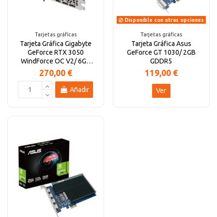
Disponible con otras opciones
Tarjetas gráficas
Tarjetas gráficas
Tarjeta Gráfica Gigabyte
Tarjeta Gráfica Asus
GeForce RTX 3050
GeForce GT 1030/ 2GB
WindForce OC V2/ 6GB
GDDR5
GDDR6
270,00 €
119,00 €
Añadir
Ver