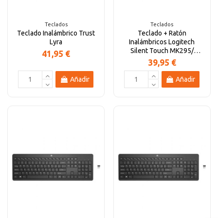
Teclados
Teclados
Teclado Inalámbrico Trust
Teclado + Ratón
Lyra
Inalámbricos Logitech
Silent Touch MK295/
41,95 €
Grafito
39,95 €
Añadir
Añadir