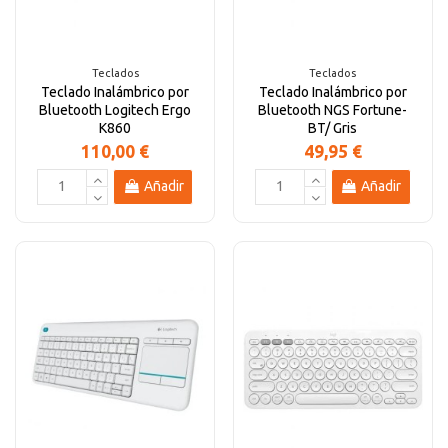
Altavoces Gaming
Componentes y periféricos
Accesorios PC
Android tv
Teclados
Teclados
Teclado Inalámbrico por
Teclado Inalámbrico por
Gaming Auriculares y micrófonos
Software/licencias
Televisores
Accesorios TV
Bluetooth Logitech Ergo
Bluetooth NGS Fortune-
K860
BT/ Gris
110,00 €
49,95 €
Alfombrillas gaming
Cables y adaptadores informática
Proyectores
Añadir
Añadir
Sillones gaming
Patinetes eléctricos
Domótica
Hogar