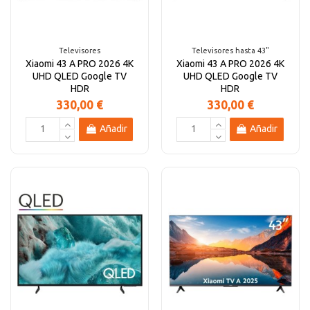
Altavoces Gaming
Componentes y periféricos
Accesorios PC
Android tv
Televisores
Televisores hasta 43"
Xiaomi 43 A PRO 2026 4K
Xiaomi 43 A PRO 2026 4K
Gaming Auriculares y micrófonos
Software/licencias
Televisores
Accesorios TV
UHD QLED Google TV
UHD QLED Google TV
HDR
HDR
330,00 €
330,00 €
Alfombrillas gaming
Cables y adaptadores informática
Proyectores
Añadir
Añadir
Sillones gaming
Patinetes eléctricos
Domótica
Hogar