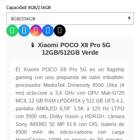
Capacidad
8GB/256GB
📱 Xiaomi POCO X8 Pro 5G
12GB/512GB Verde
El Xiaomi POCO X8 Pro 5G es un flagship
gaming con una propuesta de valor imbatible:
procesador MediaTek Dimensity 8500 Ultra (4
nm) octa-core a 3,4 GHz con GPU Mali-G720
MC8, 12 GB RAM LPDDR5X y 512 GB UFS 4.1,
pantalla AMOLED 6,59" 1.5K a 120 Hz LTPO
con 3500 nits, Dolby Vision y HDR10+, cámara
Sony IMX882 50 MP f/1.6 con OIS, batería de
6500 mAh de silicio-carbono con carga
HyperCharge 100W en menos de 50 minutos,