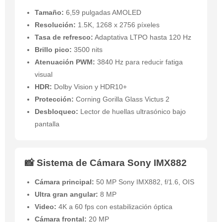
Tamaño:
6,59 pulgadas AMOLED
Resolución:
1.5K, 1268 x 2756 píxeles
Tasa de refresco:
Adaptativa LTPO hasta 120 Hz
Brillo pico:
3500 nits
Atenuación PWM:
3840 Hz para reducir fatiga
visual
HDR:
Dolby Vision y HDR10+
Protección:
Corning Gorilla Glass Victus 2
Desbloqueo:
Lector de huellas ultrasónico bajo
pantalla
📸 Sistema de Cámara Sony IMX882
Cámara principal:
50 MP Sony IMX882, f/1.6, OIS
Ultra gran angular:
8 MP
Video:
4K a 60 fps con estabilización óptica
Cámara frontal:
20 MP