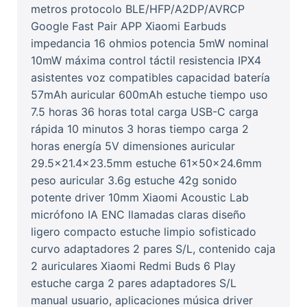
metros protocolo BLE/HFP/A2DP/AVRCP
Google Fast Pair APP Xiaomi Earbuds
impedancia 16 ohmios potencia 5mW nominal
10mW máxima control táctil resistencia IPX4
asistentes voz compatibles capacidad batería
57mAh auricular 600mAh estuche tiempo uso
7.5 horas 36 horas total carga USB-C carga
rápida 10 minutos 3 horas tiempo carga 2
horas energía 5V dimensiones auricular
29.5x21.4x23.5mm estuche 61x50x24.6mm
peso auricular 3.6g estuche 42g sonido
potente driver 10mm Xiaomi Acoustic Lab
micrófono IA ENC llamadas claras diseño
ligero compacto estuche limpio sofisticado
curvo adaptadores 2 pares S/L, contenido caja
2 auriculares Xiaomi Redmi Buds 6 Play
estuche carga 2 pares adaptadores S/L
manual usuario, aplicaciones música driver