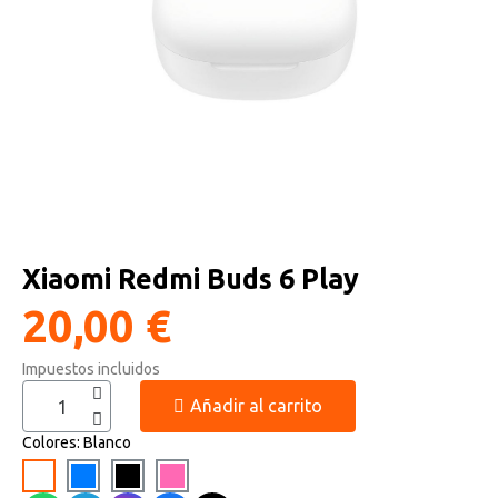
Altavoces Gaming
Componentes y periféricos
Accesorios PC
Android tv
Gaming Auriculares y micrófonos
Software/licencias
Televisores
Accesorios TV
Alfombrillas gaming
Cables y adaptadores informática
Proyectores
Sillones gaming
Patinetes eléctricos
Xiaomi Redmi Buds 6 Play
Domótica
20,00 €
Hogar
Impuestos incluidos
Añadir al carrito
Colores
Blanco