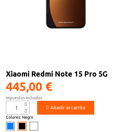
Altavoces Gaming
Componentes y periféricos
Accesorios PC
Android tv
Gaming Auriculares y micrófonos
Software/licencias
Televisores
Accesorios TV
Alfombrillas gaming
Cables y adaptadores informática
Proyectores
Sillones gaming
Patinetes eléctricos
Xiaomi Redmi Note 15 Pro 5G
Domótica
445,00 €
Hogar
Impuestos incluidos
Añadir al carrito
Colores
Negro