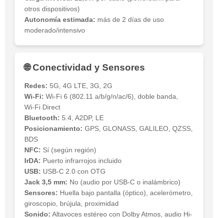
otros dispositivos)
Autonomía estimada:
más de 2 días de uso
moderado/intensivo
🌐 Conectividad y Sensores
Redes:
5G, 4G LTE, 3G, 2G
Wi‑Fi:
Wi‑Fi 6 (802.11 a/b/g/n/ac/6), doble banda,
Wi‑Fi Direct
Bluetooth:
5.4, A2DP, LE
Posicionamiento:
GPS, GLONASS, GALILEO, QZSS,
BDS
NFC:
Sí (según región)
IrDA:
Puerto infrarrojos incluido
USB:
USB-C 2.0 con OTG
Jack 3,5 mm:
No (audio por USB-C o inalámbrico)
Sensores:
Huella bajo pantalla (óptico), acelerómetro,
giroscopio, brújula, proximidad
Sonido:
Altavoces estéreo con Dolby Atmos, audio Hi-