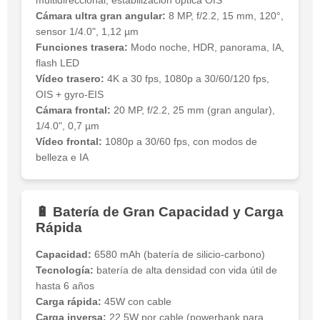
multidireccional, estabilización óptica OIS
Cámara ultra gran angular:
8 MP, f/2.2, 15 mm, 120°,
sensor 1/4.0", 1,12 µm
Funciones trasera:
Modo noche, HDR, panorama, IA,
flash LED
Vídeo trasero:
4K a 30 fps, 1080p a 30/60/120 fps,
OIS + gyro-EIS
Cámara frontal:
20 MP, f/2.2, 25 mm (gran angular),
1/4.0", 0,7 µm
Vídeo frontal:
1080p a 30/60 fps, con modos de
belleza e IA
🔋 Batería de Gran Capacidad y Carga
Rápida
Capacidad:
6580 mAh (batería de silicio-carbono)
Tecnología:
batería de alta densidad con vida útil de
hasta 6 años
Carga rápida:
45W con cable
Carga inversa:
22,5W por cable (powerbank para