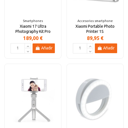
Altavoces Gaming
Componentes y periféricos
Accesorios PC
Android tv
Smartphones
Accesorios smartphone
Xiaomi 17 Ultra
Xiaomi Portable Photo
Gaming Auriculares y micrófonos
Software/licencias
Televisores
Accesorios TV
Photography Kit Pro
Printer 1S
189,00 €
89,95 €
Alfombrillas gaming
Cables y adaptadores informática
Proyectores
Añadir
Añadir
Sillones gaming
Patinetes eléctricos
Domótica
Hogar