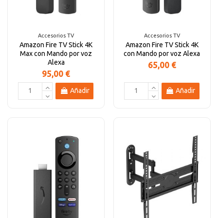
Altavoces Gaming
Componentes y periféricos
Accesorios PC
Android tv
Accesorios TV
Accesorios TV
Amazon Fire TV Stick 4K
Amazon Fire TV Stick 4K
Gaming Auriculares y micrófonos
Software/licencias
Televisores
Accesorios TV
Max con Mando por voz
con Mando por voz Alexa
Alexa
65,00 €
95,00 €
Alfombrillas gaming
Cables y adaptadores informática
Proyectores
Añadir
Añadir
Sillones gaming
Patinetes eléctricos
Domótica
Hogar