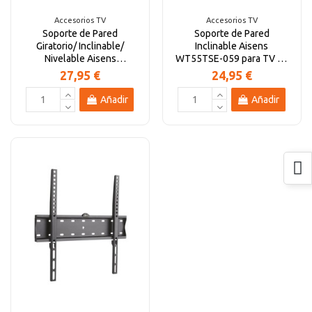
Accesorios TV
Accesorios TV
Soporte de Pared
Soporte de Pared
Giratorio/ Inclinable/
Inclinable Aisens
Nivelable Aisens
WT55TSE-059 para TV de
WT70TSLE-021 para TV
32-55"/ hasta 30kg
27,95 €
24,95 €
de...
Añadir
Añadir