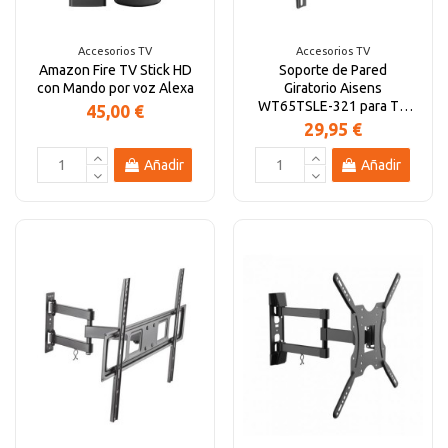
Accesorios TV
Accesorios TV
Amazon Fire TV Stick HD
Soporte de Pared
con Mando por voz Alexa
Giratorio Aisens
WT65TSLE-321 para TV
45,00 €
de 32-65"
29,95 €
Añadir
Añadir