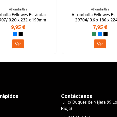
Alfombrillas
Alfombrillas
brilla Fellowes Estándar
Alfombrilla Fellowes Es
907/ 0.20 x 232 x 199mm
29704/ 0.6 x 186 x 2
9,95 €
7,95 €
Ver
Ver
 rápidos
Contáctanos
c/ Duques de Nájera 99 L
Rioja)