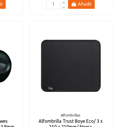
ir
Añadir
Alfombrillas
owes
Alfombrilla Trust Boye Eco/ 3 x
123.8mm
250 x 210mm/ Negra