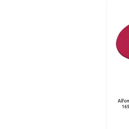
Alfom
169