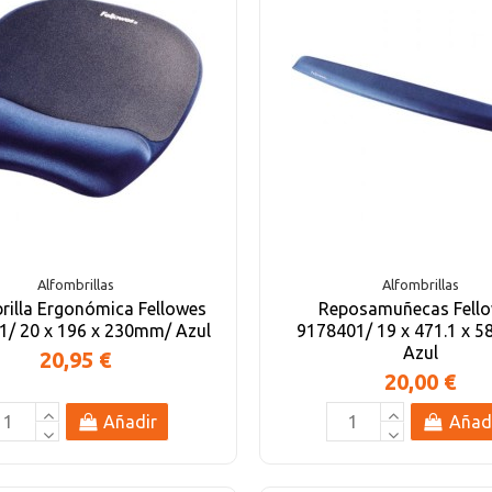
Alfombrillas
Alfombrillas
rilla Ergonómica Fellowes
Reposamuñecas Fell
1/ 20 x 196 x 230mm/ Azul
9178401/ 19 x 471.1 x 
Azul
20,95 €
20,00 €
Añadir
Añad