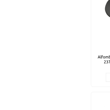
Alfomb
237