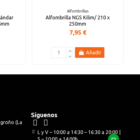
Alfombrillas
tándar
Alfombrilla NGS Kilim/ 210 x
24mm
250mm
7,95 €
Añadir
Síguenos
ogroño (La
L y V – 10:00 a 14:30 – 16:30 a 20:00 |
S – 10:00 a 14:00h