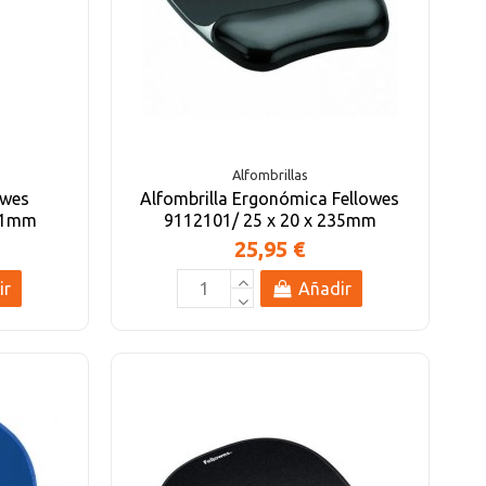
Alfombrillas
owes
Alfombrilla Ergonómica Fellowes
 81mm
9112101/ 25 x 20 x 235mm
25,95 €
ir
Añadir