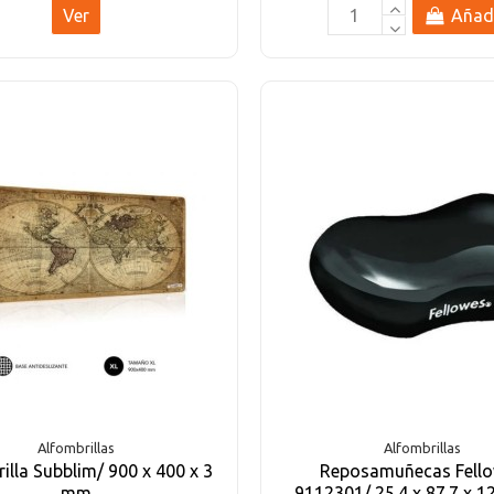
Ver
Añad
Alfombrillas
Alfombrillas
illa Subblim/ 900 x 400 x 3
Reposamuñecas Fell
mm
9112301/ 25.4 x 87.7 x 