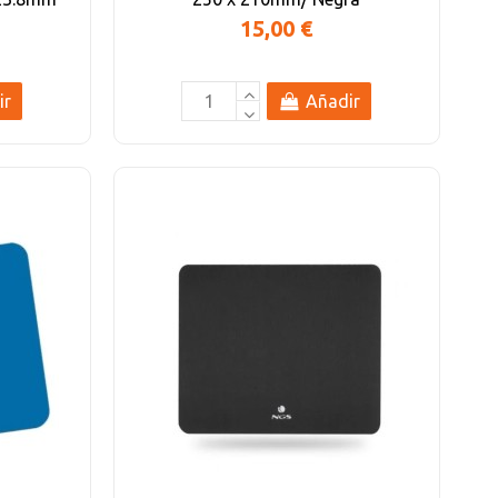
15,00 €
ir
Añadir