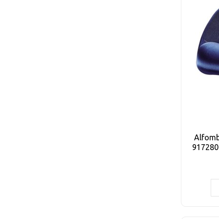
Alfomb
917280