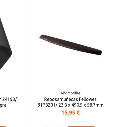
Alfombrillas
r 24193/
Reposamuñecas Fellowes
gra
9178201/ 23.8 x 490.5 x 58.7mm
15,95 €