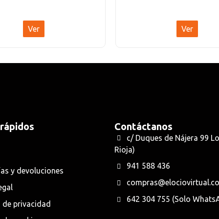
Ver
Ver
 rápidos
Contáctanos
c/ Duques de Nájera 99 L
Rioja)
941 588 436
as y devoluciones
compras@elociovirtual.c
egal
642 304 755 (Solo Whats
a de privacidad