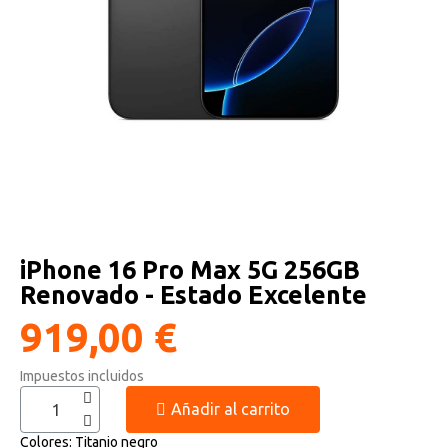
Altavoces Gaming
Componentes y periféricos
Accesorios PC
Android tv
Gaming Auriculares y micrófonos
Software/licencias
Televisores
Accesorios TV
Alfombrillas gaming
Cables y adaptadores informática
Proyectores
Sillones gaming
Patinetes eléctricos
iPhone 16 Pro Max 5G 256GB
Domótica
Renovado - Estado Excelente
Hogar
919,00 €
Impuestos incluidos
Añadir al carrito
Colores
Titanio negro