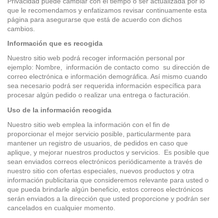
Privacidad puede cambiar con el tiempo o ser actualizada por lo
que le recomendamos y enfatizamos revisar continuamente esta
página para asegurarse que está de acuerdo con dichos
Altavoces Gaming
Componentes y periféricos
Accesorios PC
Android tv
cambios.
Información que es recogida
Gaming Auriculares y micrófonos
Software/licencias
Televisores
Accesorios TV
Nuestro sitio web podrá recoger información personal por
ejemplo: Nombre, información de contacto como su dirección de
correo electrónica e información demográfica. Así mismo cuando
Alfombrillas gaming
Cables y adaptadores informática
Proyectores
sea necesario podrá ser requerida información específica para
procesar algún pedido o realizar una entrega o facturación.
Sillones gaming
Patinetes eléctricos
Uso de la información recogida
Nuestro sitio web emplea la información con el fin de
Domótica
proporcionar el mejor servicio posible, particularmente para
mantener un registro de usuarios, de pedidos en caso que
aplique, y mejorar nuestros productos y servicios. Es posible que
Hogar
sean enviados correos electrónicos periódicamente a través de
nuestro sitio con ofertas especiales, nuevos productos y otra
información publicitaria que consideremos relevante para usted o
que pueda brindarle algún beneficio, estos correos electrónicos
serán enviados a la dirección que usted proporcione y podrán ser
cancelados en cualquier momento.