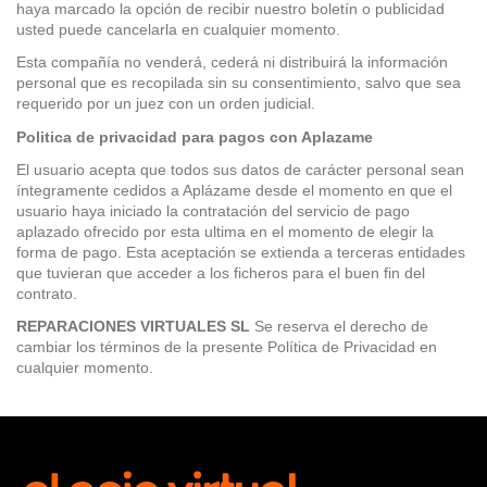
haya marcado la opción de recibir nuestro boletín o publicidad
usted puede cancelarla en cualquier momento.
Esta compañía no venderá, cederá ni distribuirá la información
personal que es recopilada sin su consentimiento, salvo que sea
requerido por un juez con un orden judicial.
Politica de privacidad para pagos con Aplazame
El usuario acepta que todos sus datos de carácter personal sean
íntegramente cedidos a Aplázame desde el momento en que el
usuario haya iniciado la contratación del servicio de pago
aplazado ofrecido por esta ultima en el momento de elegir la
forma de pago. Esta aceptación se extienda a terceras entidades
que tuvieran que acceder a los ficheros para el buen fin del
contrato.
REPARACIONES VIRTUALES SL
Se reserva el derecho de
cambiar los términos de la presente Política de Privacidad en
cualquier momento.