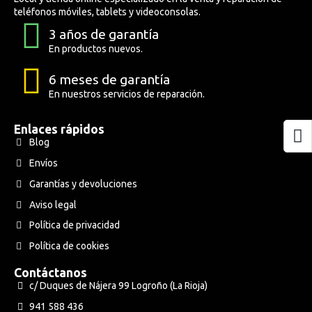
teléfonos móviles, tablets y videoconsolas.
3 años de garantía
Altavoces Gaming
Componentes y periféricos
Accesorios PC
Android tv
En productos nuevos.
Gaming Auriculares y micrófonos
Software/licencias
Televisores
Accesorios TV
6 meses de garantía
En nuestros servicios de reparación.
Alfombrillas gaming
Cables y adaptadores informática
Proyectores
Enlaces rápidos
Blog
Sillones gaming
Patinetes eléctricos
Envíos
Garantías y devoluciones
Domótica
Aviso legal
Hogar
Política de privacidad
Política de cookies
Contáctanos
c/ Duques de Nájera 99 Logroño (La Rioja)
941 588 436