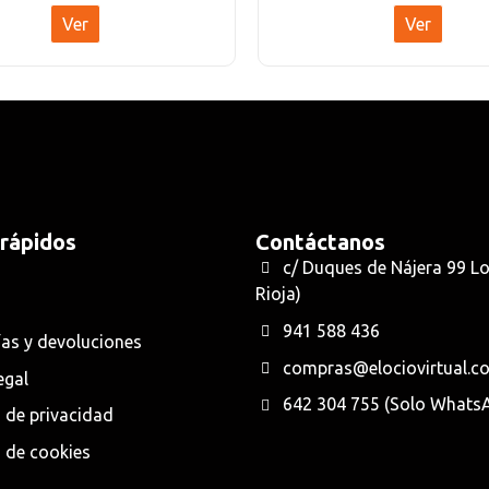
Ver
Ver
 rápidos
Contáctanos
c/ Duques de Nájera 99 L
Rioja)
941 588 436
as y devoluciones
compras@elociovirtual.c
egal
642 304 755 (Solo Whats
a de privacidad
a de cookies