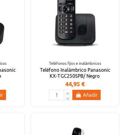
icos
Teléfonos fijos e inalámbricos
nasonic
Teléfono Inalámbrico Panasonic
o
KX-TGC250SPB/ Negro
44,95 €
ir
Añadir