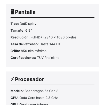
🖥️ Pantalla
Tipo:
DotDisplay
Tamaño:
6.9"
Resolución:
FullHD+ (2340 x 1080 píxeles)
Tasa de Refresco:
Hasta 144 Hz
Brillo:
850 nits máximo
Certificaciones:
TÜV Rheinland
⚡ Procesador
Modelo:
Snapdragon 6s Gen 3
CPU:
Octa Core hasta 2.3 GHz
GPU:
Qualcomm Adreno