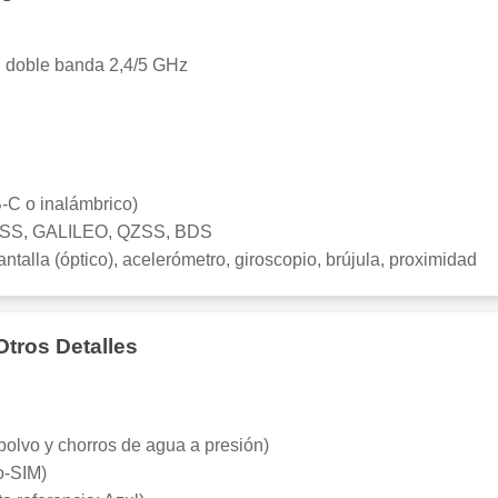
), doble banda 2,4/5 GHz
-C o inalámbrico)
S, GALILEO, QZSS, BDS
antalla (óptico), acelerómetro, giroscopio, brújula, proximidad
Otros Detalles
(polvo y chorros de agua a presión)
o-SIM)