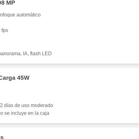
08 MP
nfoque automático
 fps
anorama, IA, flash LED
 Carga 45W
-2 días de uso moderado
o se incluye en la caja
es