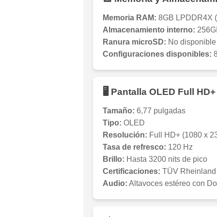
Memoria RAM:
8GB LPDDR4X (am
Almacenamiento interno:
256GB
Ranura microSD:
No disponible
Configuraciones disponibles:
8
🖥️ Pantalla OLED Full HD+
Tamaño:
6,77 pulgadas
Tipo:
OLED
Resolución:
Full HD+ (1080 x 23
Tasa de refresco:
120 Hz
Brillo:
Hasta 3200 nits de pico
Certificaciones:
TÜV Rheinland (p
Audio:
Altavoces estéreo con Do