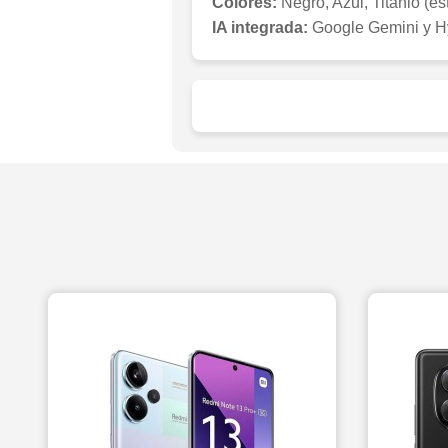
Colores:
Negro, Azul, Titanio (es
IA integrada:
Google Gemini y Hyp