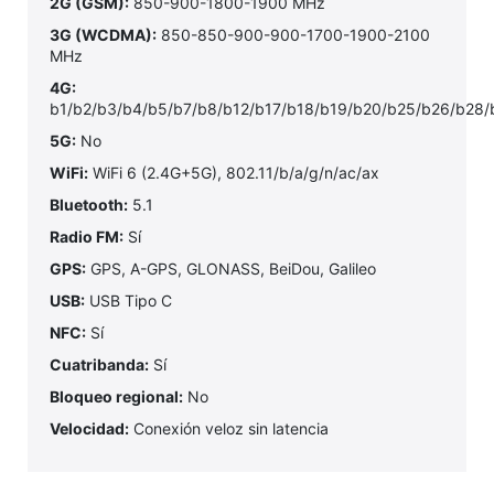
2G (GSM):
850-900-1800-1900 MHz
3G (WCDMA):
850-850-900-900-1700-1900-2100
MHz
4G:
b1/b2/b3/b4/b5/b7/b8/b12/b17/b18/b19/b20/b25/b26/b28
5G:
No
WiFi:
WiFi 6 (2.4G+5G), 802.11/b/a/g/n/ac/ax
Bluetooth:
5.1
Radio FM:
Sí
GPS:
GPS, A-GPS, GLONASS, BeiDou, Galileo
USB:
USB Tipo C
NFC:
Sí
Cuatribanda:
Sí
Bloqueo regional:
No
Velocidad:
Conexión veloz sin latencia