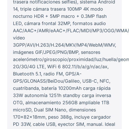
trasera notificaciones selfies), sistema Android
14, triple cámara trasera 100MP 4K modo
nocturno HDR + 5MP macro + 0.3MP flash
LED, cámara frontal 32MP, formatos audio
AAC/AAC+/AMR/eAAC+/FLAC/MIDI/MP3/OGG/WMA/
vídeo
3GPP/AVI/H.263/H.264/MKV/MP4/WebM/WMV,
imágenes GIF/JPEG/PNG/BMP, sensores
acelerómetro/giroscopio/proximidad/luz/huella/geom
2G/3G/4G LTE, WiFi 6 802.11/b/a/g/n/ac/ax,
Bluetooth 5.1, radio FM, GPS/A-
GPS/GLONASS/BeiDou/Galileo, USB-C, NFC,
cuatribanda, batería 10200mAh carga rápida
33W autonomía 1251h standby carga inversa
OTG, almacenamiento 256GB ampliable 1TB
microSD, Dual SIM Nano, dimensiones
170x82x18mm, peso 388g, incluye cargador
PD 33W, cable USB, eyector SIM, manual. Ideal