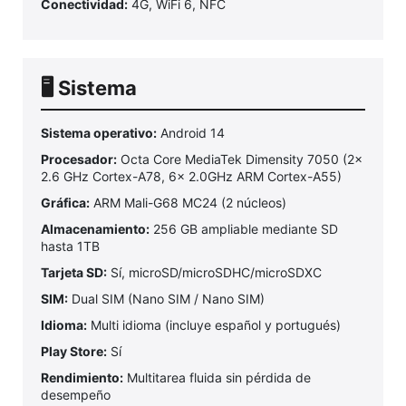
Conectividad:
4G, WiFi 6, NFC
🖥️ Sistema
Sistema operativo:
Android 14
Procesador:
Octa Core MediaTek Dimensity 7050 (2x
2.6 GHz Cortex-A78, 6x 2.0GHz ARM Cortex-A55)
Gráfica:
ARM Mali-G68 MC24 (2 núcleos)
Almacenamiento:
256 GB ampliable mediante SD
hasta 1TB
Tarjeta SD:
Sí, microSD/microSDHC/microSDXC
SIM:
Dual SIM (Nano SIM / Nano SIM)
Idioma:
Multi idioma (incluye español y portugués)
Play Store:
Sí
Rendimiento:
Multitarea fluida sin pérdida de
desempeño