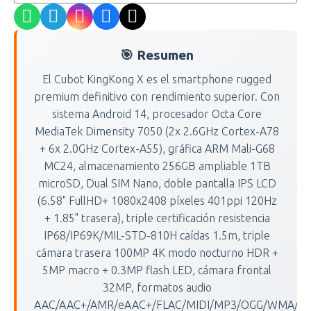
🎯 Resumen
El Cubot KingKong X es el smartphone rugged
premium definitivo con rendimiento superior. Con
sistema Android 14, procesador Octa Core
MediaTek Dimensity 7050 (2x 2.6GHz Cortex-A78
+ 6x 2.0GHz Cortex-A55), gráfica ARM Mali-G68
MC24, almacenamiento 256GB ampliable 1TB
microSD, Dual SIM Nano, doble pantalla IPS LCD
(6.58" FullHD+ 1080x2408 píxeles 401ppi 120Hz
+ 1.85" trasera), triple certificación resistencia
IP68/IP69K/MIL-STD-810H caídas 1.5m, triple
cámara trasera 100MP 4K modo nocturno HDR +
5MP macro + 0.3MP flash LED, cámara frontal
32MP, formatos audio
AAC/AAC+/AMR/eAAC+/FLAC/MIDI/MP3/OGG/WMA/W