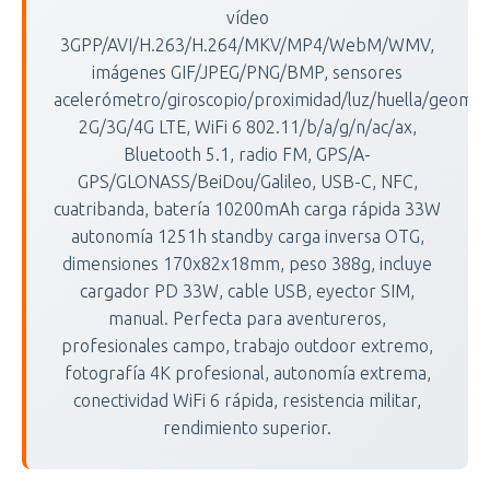
vídeo
3GPP/AVI/H.263/H.264/MKV/MP4/WebM/WMV,
imágenes GIF/JPEG/PNG/BMP, sensores
acelerómetro/giroscopio/proximidad/luz/huella/geomagn
2G/3G/4G LTE, WiFi 6 802.11/b/a/g/n/ac/ax,
Bluetooth 5.1, radio FM, GPS/A-
GPS/GLONASS/BeiDou/Galileo, USB-C, NFC,
cuatribanda, batería 10200mAh carga rápida 33W
autonomía 1251h standby carga inversa OTG,
dimensiones 170x82x18mm, peso 388g, incluye
cargador PD 33W, cable USB, eyector SIM,
manual. Perfecta para aventureros,
profesionales campo, trabajo outdoor extremo,
fotografía 4K profesional, autonomía extrema,
conectividad WiFi 6 rápida, resistencia militar,
rendimiento superior.