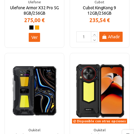
Ulefone
Cubot
Ulefone Armor X32 Pro 5G
Cubot KingKong 9
8GB/256GB
12GB/256GB
275,00 €
235,54 €
Añadir
Ver
Disponible con otras opciones
Oukitel
Oukitel