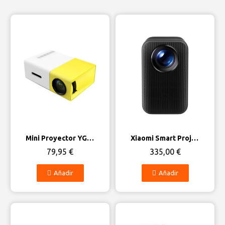
Vista rápida
Vista rápida
Mini Proyector YG300
Xiaomi Smart Projector L1 Pro FHD 2GB/16GB Google TV
79,95 €
335,00 €
Añadir
Añadir
Fuera de stock