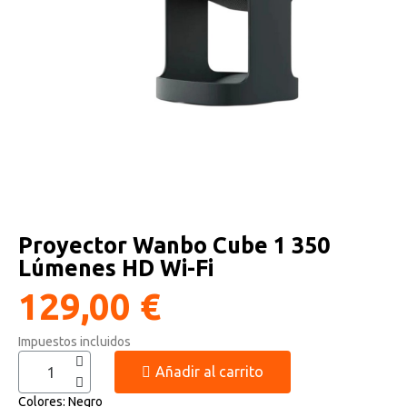
Altavoces Gaming
Componentes y periféricos
Accesorios PC
Android tv
Gaming Auriculares y micrófonos
Software/licencias
Televisores
Accesorios TV
Alfombrillas gaming
Cables y adaptadores informática
Proyectores
Sillones gaming
Patinetes eléctricos
Proyector Wanbo Cube 1 350
Domótica
Lúmenes HD Wi-Fi
Hogar
129,00 €
Impuestos incluidos
Añadir al carrito
Colores
Negro