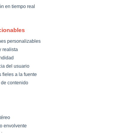
n en tiempo real
cionables
es personalizables
 realista
ndidad
ia del usuario
fieles a la fuente
 de contenido
téreo
o envolvente