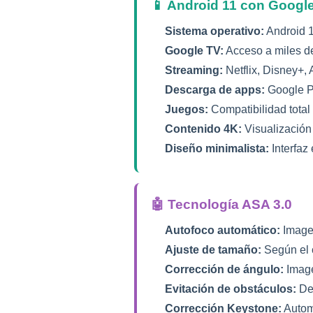
📱 Android 11 con Googl
Sistema operativo:
Android 1
Google TV:
Acceso a miles d
Streaming:
Netflix, Disney+
Descarga de apps:
Google Pl
Juegos:
Compatibilidad total
Contenido 4K:
Visualización
Diseño minimalista:
Interfaz
🤖 Tecnología ASA 3.0
Autofoco automático:
Imagen
Ajuste de tamaño:
Según el 
Corrección de ángulo:
Image
Evitación de obstáculos:
Det
Corrección Keystone:
Autom