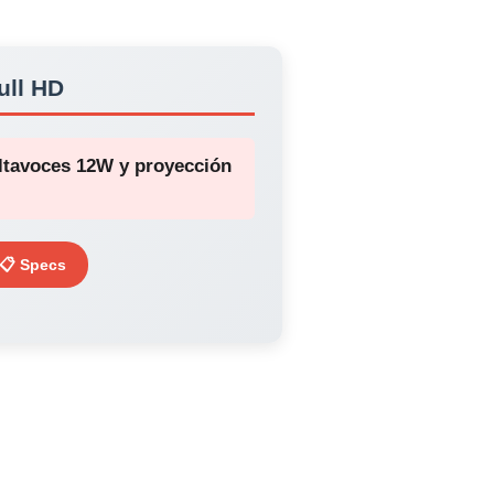
ull HD
altavoces 12W y proyección
📋 Specs