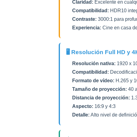
Claridad:
Excelente en cualqu
Compatibilidad:
HDR10 inte
Contraste:
3000:1 para profu
Experiencia:
Cine en casa de
🖥️ Resolución Full HD y 4
Resolución nativa:
1920 x 1
Compatibilidad:
Decodificac
Formato de vídeo:
H.265 y 10
Tamaño de proyección:
40 a
Distancia de proyección:
1.3
Aspecto:
16:9 y 4:3
Detalle:
Alto nivel de definici