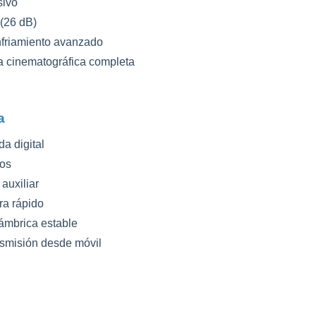
sivo
(26 dB)
friamiento avanzado
a cinematográfica completa
a
a digital
ios
auxiliar
ra rápido
ámbrica estable
smisión desde móvil
s