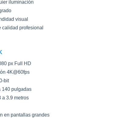
ier iluminación
grado
ndidad visual
 calidad profesional
K
080 px Full HD
ión 4K@60fps
-bit
 140 pulgadas
 a 3.9 metros
ón en pantallas grandes