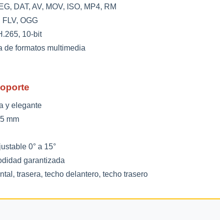
, DAT, AV, MOV, ISO, MP4, RM
 FLV, OGG
265, 10-bit
 de formatos multimedia
Soporte
a y elegante
15 mm
ustable 0° a 15°
idad garantizada
tal, trasera, techo delantero, techo trasero