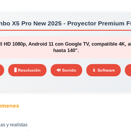
nbo X5 Pro New 2025 - Proyector Premium F
ll HD 1080p, Android 11 con Google TV, compatible 4K, 
hasta 140".
🖥️ Resolución
🔊 Sonido
📱 Software
Lúmenes
s y realistas