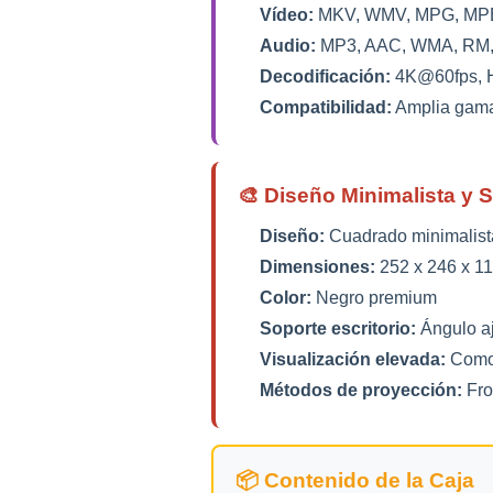
Vídeo:
MKV, WMV, MPG, MPEG
Audio:
MP3, AAC, WMA, RM,
Decodificación:
4K@60fps, H.
Compatibilidad:
Amplia gama
🎨 Diseño Minimalista y 
Diseño:
Cuadrado minimalist
Dimensiones:
252 x 246 x 1
Color:
Negro premium
Soporte escritorio:
Ángulo aj
Visualización elevada:
Comod
Métodos de proyección:
Fron
📦 Contenido de la Caja