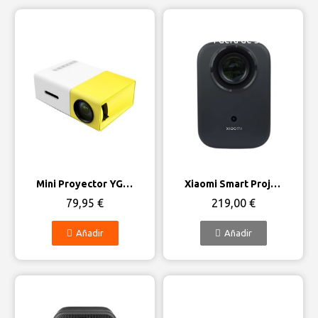
Fuera de stock
Vista rápida
Vista rápida
Mini Proyector YG300
Xiaomi Smart Projector L1 FHD 2GB/16GB Google TV
79,95 €
219,00 €
Añadir
Añadir