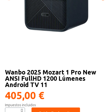
Altavoces Gaming
Componentes y periféricos
Accesorios PC
Android tv
Gaming Auriculares y micrófonos
Software/licencias
Televisores
Accesorios TV
Alfombrillas gaming
Cables y adaptadores informática
Proyectores
Sillones gaming
Patinetes eléctricos
Domótica
Wanbo 2025 Mozart 1 Pro New
ANSI FullHD 1200 Lúmenes
Hogar
Android TV 11
405,00 €
Impuestos incluidos