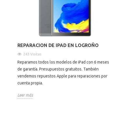
Altavoces Gaming
Componentes y periféricos
Accesorios PC
Android tv
Gaming Auriculares y micrófonos
Software/licencias
Televisores
Accesorios TV
REPARACION DE IPAD EN LOGROÑO
Alfombrillas gaming
Cables y adaptadores informática
Proyectores
243 Visitas
Sillones gaming
Patinetes eléctricos
Reparamos todos los modelos de iPad con 6 meses
de garantía. Presupuestos gratuitos. También
vendemos repuestos Apple para reparaciones por
Domótica
cuenta propia.
Hogar
Leer más