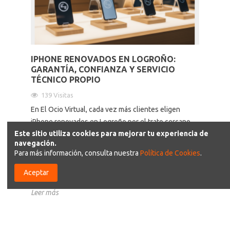
IPHONE RENOVADOS EN LOGROÑO:
GARANTÍA, CONFIANZA Y SERVICIO
TÉCNICO PROPIO
139 Visitas
En El Ocio Virtual, cada vez más clientes eligen
iPhone renovados en Logroño por el trato cercano,
Este sitio utiliza cookies para mejorar tu experiencia de
el asesoramiento profesional y el servicio técnico
navegación.
propio. Consulta el catálogo de iPhone renovados (1
Para más información, consulta nuestra
Política de Cookies
.
año de garantía) y iPhone nuevos (3 años de
garantía), con opción de financiación a plazos
Aceptar
Leer más