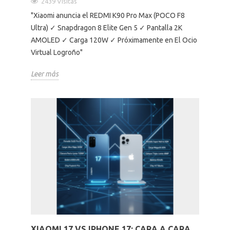
2439 Visitas
"Xiaomi anuncia el REDMI K90 Pro Max (POCO F8
Ultra) ✓ Snapdragon 8 Elite Gen 5 ✓ Pantalla 2K
AMOLED ✓ Carga 120W ✓ Próximamente en El Ocio
Virtual Logroño"
Leer más
XIAOMI 17 VS IPHONE 17: CARA A CARA