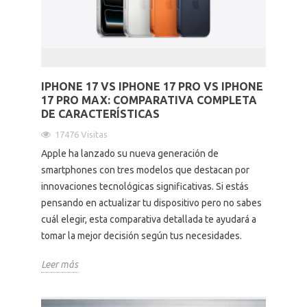
Altavoces Gaming
Componentes y periféricos
Accesorios PC
Android tv
Gaming Auriculares y micrófonos
Software/licencias
Televisores
Accesorios TV
IPHONE 17 VS IPHONE 17 PRO VS IPHONE
17 PRO MAX: COMPARATIVA COMPLETA
Alfombrillas gaming
Cables y adaptadores informática
Proyectores
DE CARACTERÍSTICAS
17476 Visitas
Sillones gaming
Patinetes eléctricos
Apple ha lanzado su nueva generación de
smartphones con tres modelos que destacan por
Domótica
innovaciones tecnológicas significativas. Si estás
pensando en actualizar tu dispositivo pero no sabes
cuál elegir, esta comparativa detallada te ayudará a
Hogar
tomar la mejor decisión según tus necesidades.
Leer más