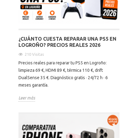
Altavoces Gaming
Componentes y periféricos
Accesorios PC
Android tv
Gaming Auriculares y micrófonos
Software/licencias
Televisores
Accesorios TV
¿CUÁNTO CUESTA REPARAR UNA PS5 EN
LOGROÑO? PRECIOS REALES 2026
Alfombrillas gaming
Cables y adaptadores informática
Proyectores
210 Visitas
Precios reales para reparar tu PS5 en Logroño:
Sillones gaming
Patinetes eléctricos
limpieza 69 €, HDMI 89 €, térmica 110 €, drift
DualSense 35 €. Diagnóstico gratis · 24/72 h · 6
Domótica
meses garantía.
Leer más
Hogar