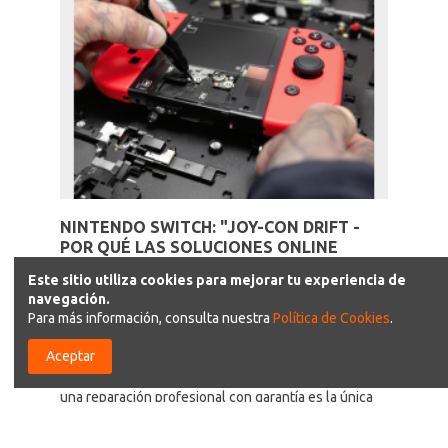
NINTENDO SWITCH: "JOY-CON DRIFT -
POR QUÉ LAS SOLUCIONES ONLINE
EMPEORAN EL PROBLEMA"
Este sitio utiliza cookies para mejorar tu experiencia de
331 Visitas
navegación.
Para más información, consulta nuestra
Política de Cookies
.
"¿Tus Joy-Con se mueven solos? El drift es más
complejo de lo que parece. Descubre por qué los
Aceptar
'trucos' de YouTube empeoran el problema y cómo
una reparación profesional con garantía es la única
solución definitiva."