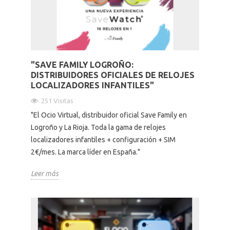
Altavoces Gaming
Componentes y periféricos
Accesorios PC
Android tv
Gaming Auriculares y micrófonos
Software/licencias
Televisores
Accesorios TV
"SAVE FAMILY LOGROÑO:
DISTRIBUIDORES OFICIALES DE RELOJES
Alfombrillas gaming
Cables y adaptadores informática
Proyectores
LOCALIZADORES INFANTILES"
251 Visitas
Sillones gaming
Patinetes eléctricos
"El Ocio Virtual, distribuidor oficial Save Family en
Logroño y La Rioja. Toda la gama de relojes
Domótica
localizadores infantiles + configuración + SIM
2€/mes. La marca líder en España."
Hogar
Leer más