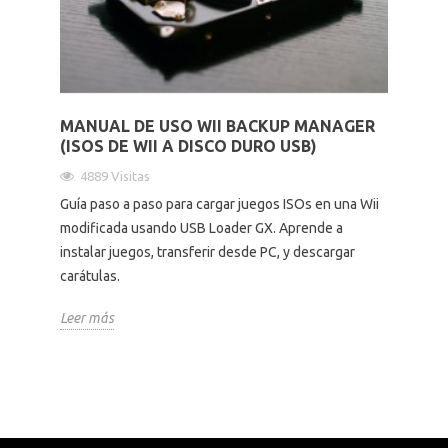
Altavoces Gaming
Componentes y periféricos
Accesorios PC
Android tv
Gaming Auriculares y micrófonos
Software/licencias
Televisores
Accesorios TV
MANUAL DE USO WII BACKUP MANAGER
(ISOS DE WII A DISCO DURO USB)
Alfombrillas gaming
Cables y adaptadores informática
Proyectores
4889 Visitas
Guía paso a paso para cargar juegos ISOs en una Wii
Sillones gaming
Patinetes eléctricos
modificada usando USB Loader GX. Aprende a
instalar juegos, transferir desde PC, y descargar
Domótica
carátulas.
Leer más
Hogar