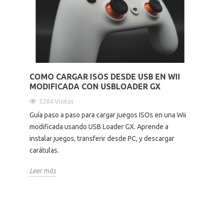
Altavoces Gaming
Componentes y periféricos
Accesorios PC
Android tv
Gaming Auriculares y micrófonos
Software/licencias
Televisores
Accesorios TV
COMO CARGAR ISOS DESDE USB EN WII
Alfombrillas gaming
Cables y adaptadores informática
Proyectores
MODIFICADA CON USBLOADER GX
5284 Visitas
Sillones gaming
Patinetes eléctricos
Guía paso a paso para cargar juegos ISOs en una Wii
modificada usando USB Loader GX. Aprende a
Domótica
instalar juegos, transferir desde PC, y descargar
carátulas.
Hogar
Leer más