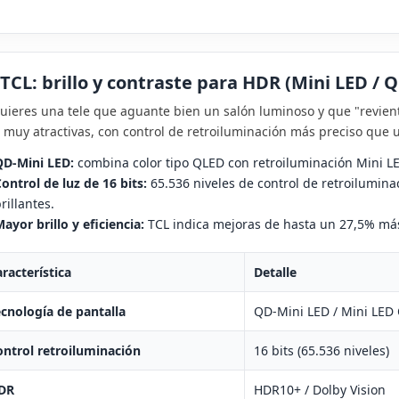
Leer más
Le
 TCL: brillo y contraste para HDR (Mini LED / 
quieres una tele que aguante bien un salón luminoso y que "revien
 muy atractivas, con control de retroiluminación más preciso que
D‑Mini LED:
combina color tipo QLED con retroiluminación Mini LED
ontrol de luz de 16 bits:
65.536 niveles de control de retroilumin
rillantes.
ayor brillo y eficiencia:
TCL indica mejoras de hasta un 27,5% más 
racterística
Detalle
cnología de pantalla
QD-Mini LED / Mini LED
ntrol retroiluminación
16 bits (65.536 niveles)
DR
HDR10+ / Dolby Vision