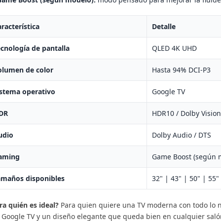
racterística
Detalle
cnología de pantalla
QLED 4K UHD
olumen de color
Hasta 94% DCI-P3
istema operativo
Google TV
DR
HDR10 / Dolby Visio
udio
Dolby Audio / DTS
16 PRO: BATERÍA
GUÍA COMPLETA GAMAS
X
AH, CÁMARA DE
POCO 2025: DIFERENCIAS C, M,
C
DO LO QUE SE
X, F | EL OCIO VIRTUAL
7
aming
Game Boost (según 
CIO VIRTUAL
16060 visitas
amaños disponibles
32" | 43" | 50" | 55"
Descubre las diferencias entre POCO
De
o que se sabe del
C, M, X y F. Guía completa para elegir
co
ra quién es ideal?
Para quien quiere una TV moderna con todo lo n
o: batería de 10.000
tu smartphone POCO ideal según
co
 Google TV y un diseño elegante que queda bien en cualquier saló
00 MP, carga rápida,
presupuesto...
pa