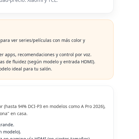
EDMI NOTE 16 PRO: BATERÍA
MÓVILES PARA PERSON
E 10.000 MAH, CÁMARA DE
MAYORES CON GPS Y
00 MP Y TODO LO QUE SE
CONTROL REMOTO: SPC
ABE | EL OCIO VIRTUAL
2 PRO, ZEUS 2 Y POLARIS 
OCIO VIRTUAL
17209 visitas
ara ver series/películas con más color y
115 visitas
scubre todo lo que se sabe del
Los mejores móviles para pers
dmi Note 16 Pro: batería de 10.000
 apps, recomendaciones y control por voz.
mayores con localización GPS y
h, cámara de 200 MP, carga rápida,
s de fluidez (según modelo y entrada HDMI).
control remoto: SPC Zeus 2 Pro
ntalla...
delo ideal para tu salón.
2 y Polaris
er más
Leer más
r (hasta 94% DCI‑P3 en modelos como A Pro 2026),
ona" en casa.
grande.
n modelo).
z en gaming vía HDMI (en ciertos tamaños).