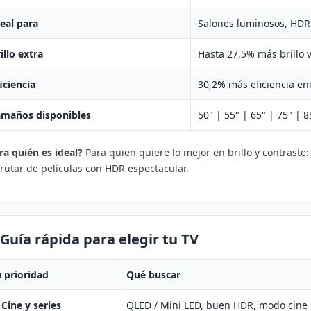
eal para
Salones luminosos, HDR 
 IPHONE 15, 15
XIAOMI WATCH 5: ANÁLISIS
R
O MAX:
COMPLETO, BATERÍA DE 6
D
illo extra
Hasta 27,5% más brillo 
 Y CUÁL
DÍAS, WEAROS Y CRISTAL DE
2
L OCIO VIRTUAL
ZAFIRO | EL OCIO VIRTUAL
S
iciencia
30,2% más eficiencia en
105 visitas
erencias entre el
Analizamos el Xiaomi Watch 5: doble
De
amaños disponibles
50" | 55" | 65" | 75" | 8
o y 15 Pro Max:
chip Snapdragon W5, batería de 930
Re
 batería, chip A17 Pro
mAh con hasta 6 días de autonomía,
mA
ra quién es ideal?
Para quien quiere lo mejor en brillo y contraste
pantalla...
pa
frutar de películas con HDR espectacular.
Leer más
Le
 Guía rápida para elegir tu TV
 prioridad
Qué buscar
 Cine y series
QLED / Mini LED, buen HDR, modo cine