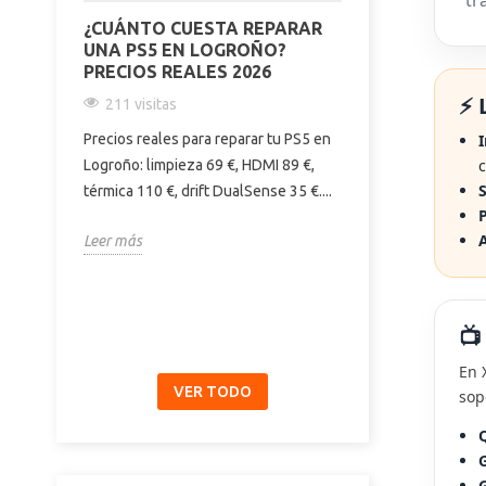
¿CUÁNTO CUESTA REPARAR
COMPARATIVA
UNA PS5 EN LOGROÑO?
PRO Y 15 PR
PRECIOS REALES 2026
DIFERENCIAS
COMPRAR | E
⚡ 
211 visitas
187 visitas
Precios reales para reparar tu PS5 en
I
Descubre las dif
c
Logroño: limpieza 69 €, HDMI 89 €,
iPhone 15, 15 Pr
S
térmica 110 €, drift DualSense 35 €....
pantalla, cámara,
P
y precio....
A
Leer más
Leer más
📺
En 
VER TODO
sop
Q
G