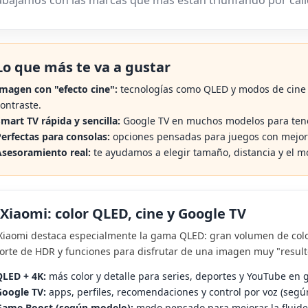
 IPHONE 15, 15
XIAOMI WATCH 5: ANÁLISIS
R
O MAX:
COMPLETO, BATERÍA DE 6
D
 Y CUÁL
DÍAS, WEAROS Y CRISTAL DE
2
L OCIO VIRTUAL
ZAFIRO | EL OCIO VIRTUAL
S
Lo que más te va a gustar
105 visitas
magen con "efecto cine":
tecnologías como QLED y modos de cine p
erencias entre el
Analizamos el Xiaomi Watch 5: doble
De
ontraste.
o y 15 Pro Max:
chip Snapdragon W5, batería de 930
Re
mart TV rápida y sencilla:
Google TV en muchos modelos para tener
 batería, chip A17 Pro
mAh con hasta 6 días de autonomía,
mA
erfectas para consolas:
opciones pensadas para juegos con mejora
pantalla...
pa
sesoramiento real:
te ayudamos a elegir tamaño, distancia y el mo
Leer más
Le
 Xiaomi: color QLED, cine y Google TV
Xiaomi destaca especialmente la gama QLED: gran volumen de colo
orte de HDR y funciones para disfrutar de una imagen muy "result
LED + 4K:
más color y detalle para series, deportes y YouTube en 
oogle TV:
apps, perfiles, recomendaciones y control por voz (segú
Game Boost (según modelo):
modo pensado para mejorar la fluide