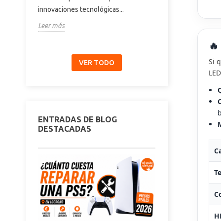
innovaciones tecnológicas...
pantalla...
Leer más
Leer más
🔥
Si 
VER TODO
LED
Q
C
b
ENTRADAS DE BLOG
M
DESTACADAS
Ca
Te
Co
H