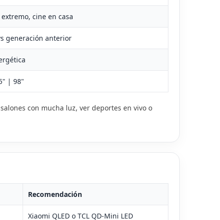
extremo, cine en casa
EDMI NOTE 16 PRO: BATERÍA
MÓVILES PARA PERSON
E 10.000 MAH, CÁMARA DE
MAYORES CON GPS Y
vs generación anterior
00 MP Y TODO LO QUE SE
CONTROL REMOTO: SPC
ABE | EL OCIO VIRTUAL
2 PRO, ZEUS 2 Y POLARIS 
OCIO VIRTUAL
ergética
17209 visitas
115 visitas
scubre todo lo que se sabe del
5" | 98"
Los mejores móviles para pers
dmi Note 16 Pro: batería de 10.000
mayores con localización GPS y
h, cámara de 200 MP, carga rápida,
: salones con mucha luz, ver deportes en vivo o
control remoto: SPC Zeus 2 Pro
ntalla...
2 y Polaris
er más
Leer más
Recomendación
Xiaomi QLED o TCL QD‑Mini LED