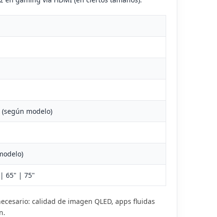
n (según modelo)
IAOMI 16: EL PRIMER MÓVIL
CRISIS DE PRECIOS RAM 
OMPACTO CON BATERÍA DE
2025: ¿POR QUÉ SUBEN 
000MAH | EL OCIO VIRTUAL
HACER? | EL OCIO VIRTU
modelo)
9965 visitas
5460 visitas
 | 65" | 75"
scubre el revolucionario Xiaomi 16
La RAM ha subido un 500% y lo
n batería de 7000mAh en formato
un 100% en 2025. Te explicamo
ecesario: calidad de imagen QLED, apps fluidas
mpacto. Snapdragon 8 Elite 2,
qué están subiendo los precios
n.
ntalla OLED...
los...