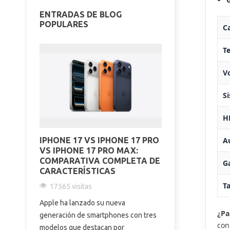
ENTRADAS DE BLOG
POPULARES
Ca
Te
V
S
H
A
IPHONE 17 VS IPHONE 17 PRO
REDMI NOTE 
VS IPHONE 17 PRO MAX:
DE 10.000 M
COMPARATIVA COMPLETA DE
200 MP Y TO
G
CARACTERÍSTICAS
SABE | EL O
T
17565 visitas
17209 visitas
Apple ha lanzado su nueva
Descubre todo l
¿Pa
generación de smartphones con tres
Redmi Note 16 Pr
con
modelos que destacan por
mAh, cámara de 2