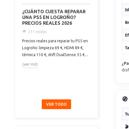
Id
¿CUÁNTO CUESTA REPARAR
COMPARATIVA
UNA PS5 EN LOGROÑO?
PRO Y 15 PR
Br
PRECIOS REALES 2026
DIFERENCIAS
COMPRAR | E
211 visitas
Ef
187 visitas
Precios reales para reparar tu PS5 en
Descubre las dif
T
Logroño: limpieza 69 €, HDMI 89 €,
iPhone 15, 15 Pr
térmica 110 €, drift DualSense 35 €....
pantalla, cámara,
¿Pa
Leer más
y precio....
dis
Leer más
🧭
VER TODO
Tu
🎬