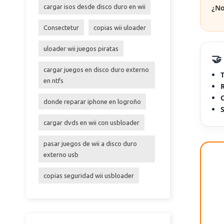
cargar isos desde disco duro en wii
¿No
Consectetur
copias wii uloader
uloader wii juegos piratas
🤝
cargar juegos en disco duro externo
T
en ntfs
C
donde reparar iphone en logroño
S
cargar dvds en wii con usbloader
pasar juegos de wii a disco duro
externo usb
copias seguridad wii usbloader