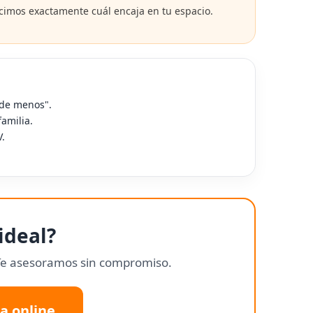
imos exactamente cuál encaja en tu espacio.
 de menos".
amilia.
.
ideal?
. Te asesoramos sin compromiso.
da online