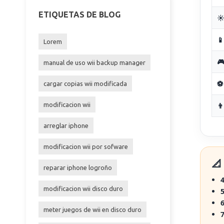
ETIQUETAS DE BLOG
☀
📱
Lorem

manual de uso wii backup manager
⚽
cargar copias wii modificada
modificacion wii
👨
arreglar iphone
modificacion wii por sofware
📐
reparar iphone logroño
4
modificacion wii disco duro
5
6
meter juegos de wii en disco duro
7