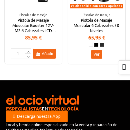
Disponible con otras opciones
Pistolas de masaje
Pistolas de masaje
Pistola de Masaje
Pistola de Masaje
Muscular Booster 12V-
Muscular 6 Cabezales 30
M2 6 Cabezales LCD
Niveles
Reducción de Ruido
85,95 €
65,95 €
Añadir
Ver
Descarga nuestra App
Local y tienda online especializado en la venta y reparación de