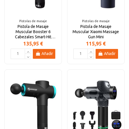
Altavoces Gaming
Componentes y periféricos
Accesorios PC
Android tv
Pistolas de masaje
Pistolas de masaje
Pistola de Masaje
Pistola de Masaje
Gaming Auriculares y micrófonos
Software/licencias
Televisores
Accesorios TV
Muscular Booster 6
Muscular Xiaomi Massage
Cabezales Smart-Hit
Gun Mini
Reducción de Ruido
135,95 €
115,95 €
Alfombrillas gaming
Cables y adaptadores informática
Proyectores
Añadir
Añadir
Sillones gaming
Patinetes eléctricos
Domótica
Hogar