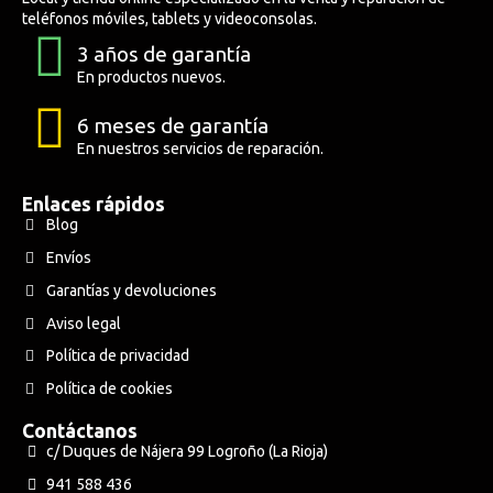
teléfonos móviles, tablets y videoconsolas.
3 años de garantía
Altavoces Gaming
Componentes y periféricos
Accesorios PC
Android tv
En productos nuevos.
Gaming Auriculares y micrófonos
Software/licencias
Televisores
Accesorios TV
6 meses de garantía
En nuestros servicios de reparación.
Alfombrillas gaming
Cables y adaptadores informática
Proyectores
Enlaces rápidos
Blog
Sillones gaming
Patinetes eléctricos
Envíos
Garantías y devoluciones
Domótica
Aviso legal
Hogar
Política de privacidad
Política de cookies
Contáctanos
c/ Duques de Nájera 99 Logroño (La Rioja)
941 588 436