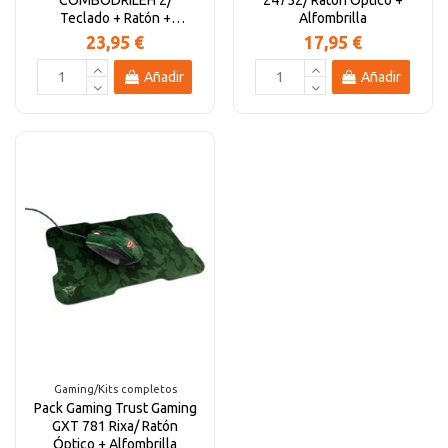
COMBODRILEH 2/
24752/ Ratón Óptico +
Teclado + Ratón +
Alfombrilla
Auriculares
23,95 €
17,95 €
Añadir
Añadir
Gaming/Kits completos
Pack Gaming Trust Gaming
GXT 781 Rixa/ Ratón
Óptico + Alfombrilla