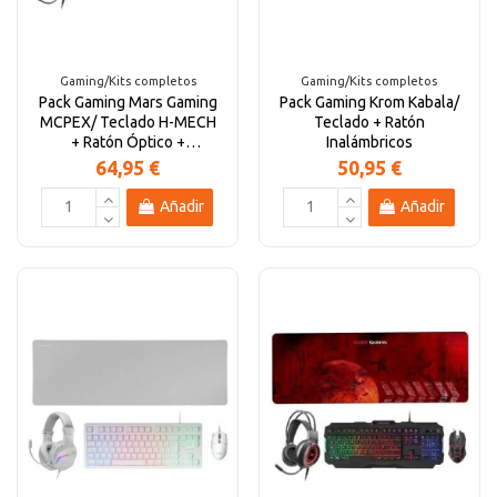
Altavoces Gaming
Componentes y periféricos
Accesorios PC
Android tv
Gaming/Kits completos
Gaming/Kits completos
Pack Gaming Mars Gaming
Pack Gaming Krom Kabala/
Gaming Auriculares y micrófonos
Software/licencias
Televisores
Accesorios TV
MCPEX/ Teclado H-MECH
Teclado + Ratón
+ Ratón Óptico +
Inalámbricos
Auriculares con...
64,95 €
50,95 €
Alfombrillas gaming
Cables y adaptadores informática
Proyectores
Añadir
Añadir
Sillones gaming
Patinetes eléctricos
Domótica
Hogar