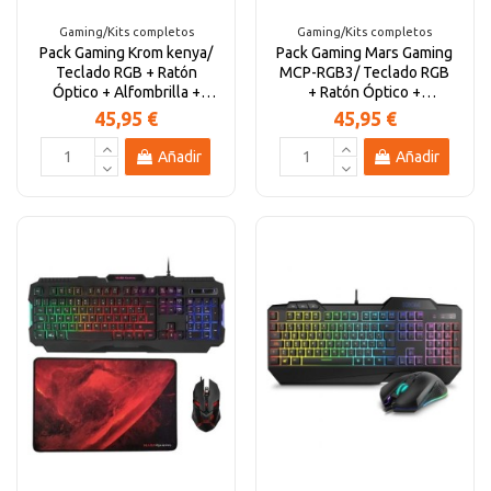
Gaming/Kits completos
Gaming/Kits completos
Pack Gaming Krom kenya/
Pack Gaming Mars Gaming
Teclado RGB + Ratón
MCP-RGB3/ Teclado RGB
Óptico + Alfombrilla +
+ Ratón Óptico +
Auriculares
Alfombrilla XXL +...
45,95 €
45,95 €
Añadir
Añadir