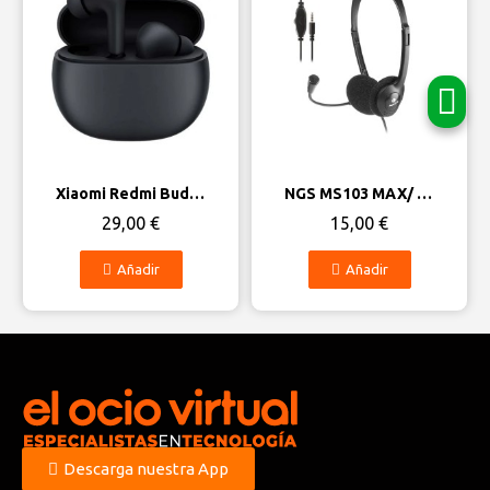
Vista rápida
Vista rápida
Xiaomi Redmi Buds 4 Lite
NGS MS103 MAX/ con Micrófono/ Jack 3.5 Auriculares diadema
29,00 €
15,00 €
Añadir
Añadir
Descarga nuestra App