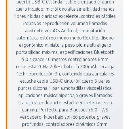
puerto USB-C estándar cable trenzado cinturón
cuero incluido, micrófono alta sensibilidad manos
libres nítidas claridad excelente, controles táctiles
intuitivos reproducción volumen llamadas
asistente voz iOS Android, conmutación
automática estéreo mono modo flexible, diseño
ergonómico miniatura peso pluma ultraligero
portabilidad máxima, especificaciones Bluetooth
5.0 alcance 10 metros controladores 6mm
respuesta 20Hz-20kHz batería 300mAh recarga
1.5h reproducción 3h, contenido caja auriculares
estuche cable USB-C cinturón cuero 3 pares
puntas silicona 1 par almohadillas viscoelástica,
aplicaciones música hiperbajo graves llamadas
trabajo viaje deporte estudio entretenimiento
gaming. Perfecto para Bluetooth 5.0 TWS
verdadero, hiperbajo sonido potente graves
profundos, controladores dinámicos 6mm,