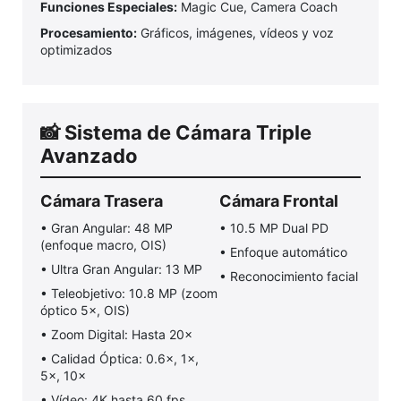
Funciones Especiales:
Magic Cue, Camera Coach
Procesamiento:
Gráficos, imágenes, vídeos y voz
optimizados
📸 Sistema de Cámara Triple
Avanzado
Cámara Trasera
Cámara Frontal
• Gran Angular: 48 MP
• 10.5 MP Dual PD
(enfoque macro, OIS)
• Enfoque automático
• Ultra Gran Angular: 13 MP
• Reconocimiento facial
• Teleobjetivo: 10.8 MP (zoom
óptico 5×, OIS)
• Zoom Digital: Hasta 20×
• Calidad Óptica: 0.6×, 1×,
5×, 10×
• Vídeo: 4K hasta 60 fps,