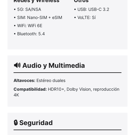
Redes y Wireless
Otros
• 5G: SA/NSA
• USB: USB-C 3.2
• SIM: Nano-SIM + eSIM
• VoLTE: Sí
• WiFi: WiFi 6E
• Bluetooth: 5.4
🔊 Audio y Multimedia
Altavoces:
Estéreo duales
Compatibilidad:
HDR10+, Dolby Vision, reproducción
4K
🔒 Seguridad