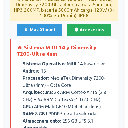
Dimensity 7200-Ultra 4nm, cámara Samsung
HP3 200MP, batería 5000mAh carga 120W (0-
100% en 19 min), IP68
📱 Más Xiaomi
🛡️ Accesorios
🔥 Sistema MIUI 14 y Dimensity
7200-Ultra 4nm
Sistema Operativo:
MIUI 14 basado en
Android 13
Procesador:
MediaTek Dimensity 7200-
Ultra (4nm) - Octa Core
Arquitectura:
2x ARM Cortex-A715 (2.8
GHz) + 6x ARM Cortex-A510 (2.0 GHz)
GPU:
ARM Mali-G610 MC4 (4 núcleos)
RAM:
8 GB LPDDR5 de alta velocidad
Almacenamiento:
256 GB UFS 3.1