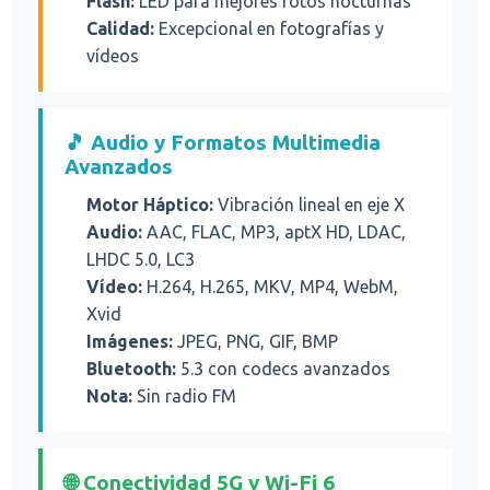
Flash:
LED para mejores fotos nocturnas
Calidad:
Excepcional en fotografías y
vídeos
🎵 Audio y Formatos Multimedia
Avanzados
Motor Háptico:
Vibración lineal en eje X
Audio:
AAC, FLAC, MP3, aptX HD, LDAC,
LHDC 5.0, LC3
Vídeo:
H.264, H.265, MKV, MP4, WebM,
Xvid
Imágenes:
JPEG, PNG, GIF, BMP
Bluetooth:
5.3 con codecs avanzados
Nota:
Sin radio FM
🌐 Conectividad 5G y Wi-Fi 6