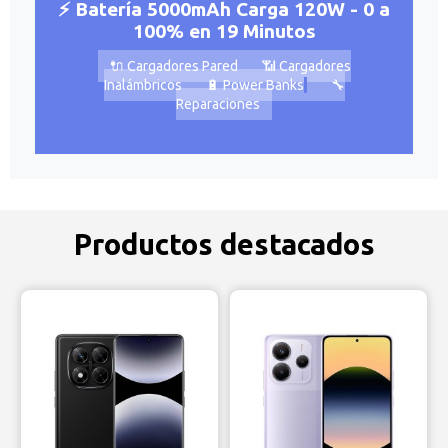
⚡ Batería 5000mAh Carga 120W - 0 a
100% en 19 Minutos
🔌 Cargadores Pared
📶 Cargadores
Inalámbricos
🔋 Power Banks
🔧
Reparaciones
Productos destacados