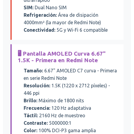
ultrarrápido
SIM:
Dual Nano SIM
Refrigeración:
Área de disipación
4000mm² (la mayor de Redmi Note)
Conectividad:
5G y Wi-Fi 6 compatible
🖥️ Pantalla AMOLED Curva 6.67"
1.5K - Primera en Redmi Note
Tamaño:
6.67" AMOLED C7 curva - Primera
en serie Redmi Note
Resolución:
1.5K (1220 x 2712 píxeles) -
446 ppi
Brillo:
Máximo de 1800 nits
Frecuencia:
120 Hz adaptativa
Táctil:
2160 Hz de muestreo
Contraste:
5000000:1
Color:
100% DCI-P3 gama amplia