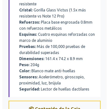
resistente
Cristal:
Gorilla Glass Victus (1.5x más
resistente vs Note 12 Pro)
Refuerzos:
Placa base engrosada 0.8mm
con refuerzos metálicos
Esquinas:
Cuatro esquinas reforzadas con
marco de aluminio
Pruebas:
Más de 100,000 pruebas de
durabilidad superadas
Dimensiones:
161.4 x 74.2 x 8.9 mm
Peso:
204g
Color:
Blanco mate anti-huellas
Sensores:
Acelerómetro, giroscopio,
proximidad, luz, brújula
Seguridad:
Lector de huellas dactilares
📦 Contenido de la Caja